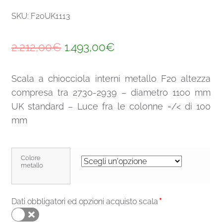
SKU: F20UK1113
Il
Il
2.212,00
€
1.493,00
€
prezzo
prezzo
Scala a chiocciola interni metallo F20 altezza
originale
attuale
compresa tra 2730-2939 – diametro 1100 mm
era:
è:
UK standard – Luce fra le colonne =/< di 100
2.212,00€.
1.493,00€.
mm
Colore
metallo
Dati obbligatori ed opzioni acquisto scala
*