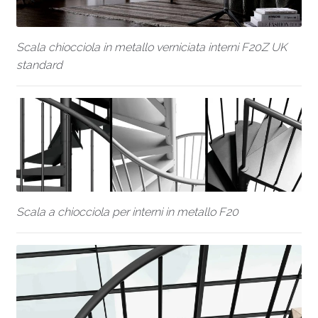
Scala chiocciola in metallo verniciata interni F20Z UK
standard
Scala a chiocciola per interni in metallo F20