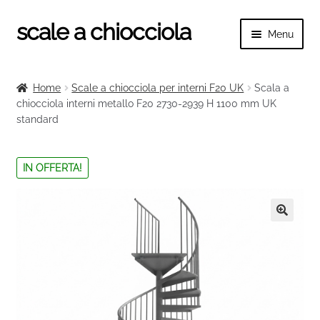
scale a chiocciola
Vai
Vai
Menu
alla
al
navigazione
contenuto
Espand
scale a chiocciola
il
Home
Scale a chiocciola per interni F20 UK
Scala a
menu
Espand
chiocciola interni metallo F20 2730-2939 H 1100 mm UK
Tutte le scale
child
standard
il
menu
Espand
Categorie scale
child
il
IN OFFERTA!
menu
Espand
Ringhiere e balaustre
child
il
menu
🔍
child