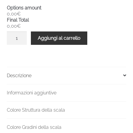
Options amount
0,00€
Final Total
0,00€
Scala
Aggiungi al carrello
a
chiocciola
interni
metallo
F20
Descrizione
2730-
2939
Informazioni aggiuntive
H
1100
mm
Colore Struttura della scala
UK
standard
Colore Gradini della scala
quantità