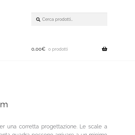
Cerca:
Cerca
0,00
€
0 prodotti
mm
er una corretta progettazione. Le scale a
ianta quadra possono arrivare a un minimo