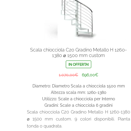
Scala chiocciola C20 Gradino Metallo H 1260-
1380 ⌀ 1500 mm custom
IN OFFERTA!
Il
Il
1.070,00
€
696,00
€
prezzo
prezzo
Diametro: Diametro Scala a chiocciola 1500 mm
originale
attuale
Altezza scala mm: 1260-1380
era:
è:
Utilizzo: Scale a chiocciola per Interno
1.070,00€.
696,00€.
Gradini: Scale a chiocciola 6 gradini
Scala chiocciola C20 Gradino Metallo H 1260-1380
⌀ 1500 mm custom. 9 colori disponibili. Pianta
tonda o quadrata.