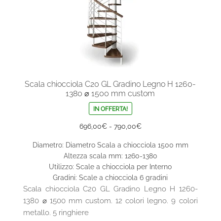
Scala chiocciola C20 GL Gradino Legno H 1260-
1380 ⌀ 1500 mm custom
IN OFFERTA!
Fascia
696,00
€
-
790,00
€
di
Diametro: Diametro Scala a chiocciola 1500 mm
prezzo:
Altezza scala mm: 1260-1380
da
Utilizzo: Scale a chiocciola per Interno
696,00€
Gradini: Scale a chiocciola 6 gradini
a
Scala chiocciola C20 GL Gradino Legno H 1260-
790,00€
1380 ⌀ 1500 mm custom. 12 colori legno. 9 colori
metallo. 5 ringhiere