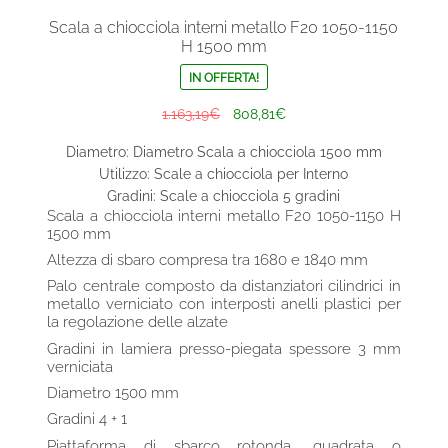
Scala a chiocciola interni metallo F20 1050-1150
H 1500 mm
IN OFFERTA!
Il
Il
1.163,19
€
808,81
€
prezzo
prezzo
Diametro: Diametro Scala a chiocciola 1500 mm
originale
attuale
Utilizzo: Scale a chiocciola per Interno
era:
è:
Gradini: Scale a chiocciola 5 gradini
1.163,19€.
808,81€.
Scala a chiocciola interni metallo F20 1050-1150 H
1500 mm
Altezza di sbaro compresa tra 1680 e 1840 mm
Palo centrale composto da distanziatori cilindrici in
metallo verniciato con interposti anelli plastici per
la regolazione delle alzate
Gradini in lamiera presso-piegata spessore 3 mm
verniciata
Diametro 1500 mm
Gradini 4 + 1
Piattaforma di sbarco rotonda, quadrata o