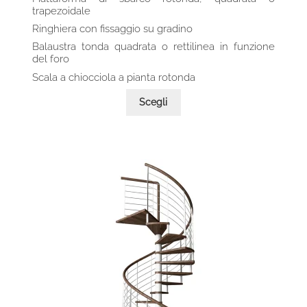
trapezoidale
Ringhiera con fissaggio su gradino
Balaustra tonda quadrata o rettilinea in funzione
del foro
Scala a chiocciola a pianta rotonda
Questo
Scegli
prodotto
ha
più
varianti.
Le
opzioni
possono
essere
scelte
nella
pagina
del
prodotto