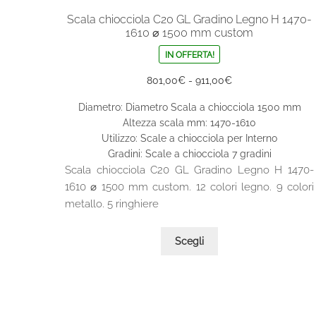
Scala chiocciola C20 GL Gradino Legno H 1470-
1610 ⌀ 1500 mm custom
IN OFFERTA!
Fascia
801,00
€
-
911,00
€
di
Diametro: Diametro Scala a chiocciola 1500 mm
prezzo:
Altezza scala mm: 1470-1610
da
Utilizzo: Scale a chiocciola per Interno
801,00€
Gradini: Scale a chiocciola 7 gradini
a
Scala chiocciola C20 GL Gradino Legno H 1470-
911,00€
1610 ⌀ 1500 mm custom. 12 colori legno. 9 colori
metallo. 5 ringhiere
Questo
Scegli
prodotto
ha
più
varianti.
Le