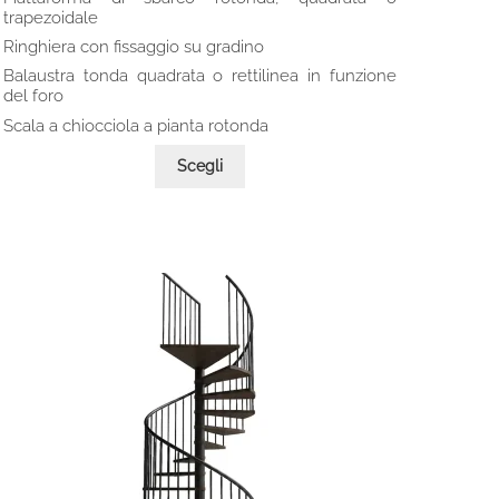
trapezoidale
Ringhiera con fissaggio su gradino
Balaustra tonda quadrata o rettilinea in funzione
del foro
Scala a chiocciola a pianta rotonda
Questo
Scegli
prodotto
ha
più
varianti.
Le
opzioni
possono
essere
scelte
nella
pagina
del
prodotto