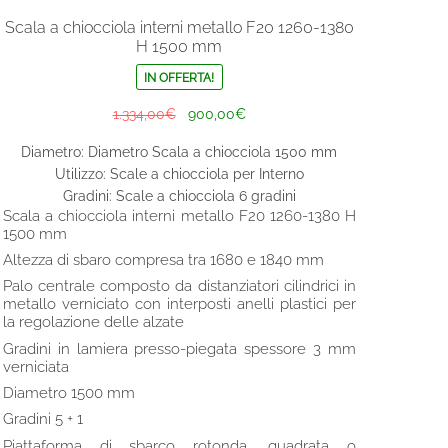
Scala a chiocciola interni metallo F20 1260-1380
H 1500 mm
IN OFFERTA!
Il
Il
1.334,00
€
900,00
€
prezzo
prezzo
Diametro: Diametro Scala a chiocciola 1500 mm
originale
attuale
Utilizzo: Scale a chiocciola per Interno
era:
è:
Gradini: Scale a chiocciola 6 gradini
1.334,00€.
900,00€.
Scala a chiocciola interni metallo F20 1260-1380 H
1500 mm
Altezza di sbaro compresa tra 1680 e 1840 mm
Palo centrale composto da distanziatori cilindrici in
metallo verniciato con interposti anelli plastici per
la regolazione delle alzate
Gradini in lamiera presso-piegata spessore 3 mm
verniciata
Diametro 1500 mm
Gradini 5 + 1
Piattaforma di sbarco rotonda, quadrata o