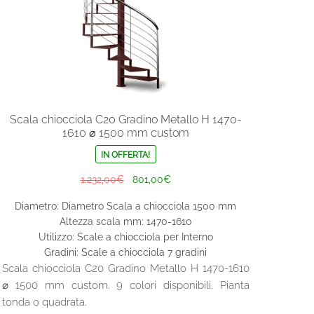
Scala chiocciola C20 Gradino Metallo H 1470-
1610 ⌀ 1500 mm custom
IN OFFERTA!
Il
Il
1.232,00
€
801,00
€
prezzo
prezzo
Diametro: Diametro Scala a chiocciola 1500 mm
originale
attuale
Altezza scala mm: 1470-1610
era:
è:
Utilizzo: Scale a chiocciola per Interno
1.232,00€.
801,00€.
Gradini: Scale a chiocciola 7 gradini
Scala chiocciola C20 Gradino Metallo H 1470-1610
⌀ 1500 mm custom. 9 colori disponibili. Pianta
tonda o quadrata.