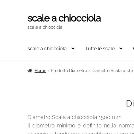
scale a chiocciola
Vai
Vai
alla
al
scale a chiocciola
navigazione
contenuto
scale a chiocciola
Tutte le scale
Home
Prodotto Diametro
Diametro Scala a ch
D
Diametro Scala a chiocciola 1500 mm.
Il diametro minimo è definito nella norm
chiocciola tonde non dovrebbero avere un