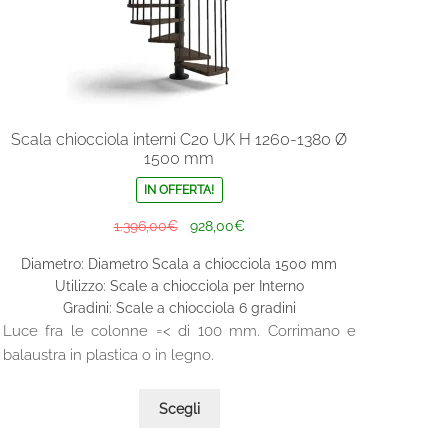
Scala chiocciola interni C20 UK H 1260-1380 Ø
1500 mm
IN OFFERTA!
Il
Il
1.396,00
€
928,00
€
prezzo
prezzo
Diametro: Diametro Scala a chiocciola 1500 mm
originale
attuale
Utilizzo: Scale a chiocciola per Interno
era:
è:
Gradini: Scale a chiocciola 6 gradini
1.396,00€.
928,00€.
Luce fra le colonne =< di 100 mm. Corrimano e
balaustra in plastica o in legno.
Questo
Scegli
prodotto
ha