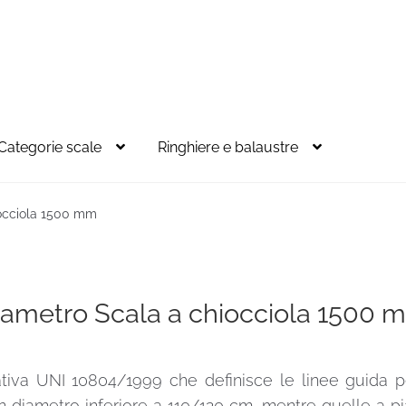
Categorie scale
Ringhiere e balaustre
iocciola 1500 mm
iametro Scala a chiocciola 1500 
ativa UNI 10804/1999 che definisce le linee guida p
 diametro inferiore a 110/120 cm, mentre quelle a p