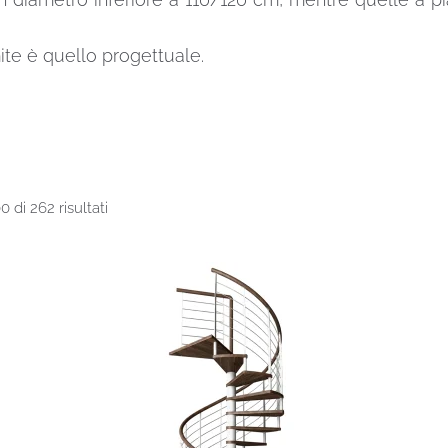
mite è quello progettuale.
Prezzo:
0 di 262 risultati
dal
più
economico