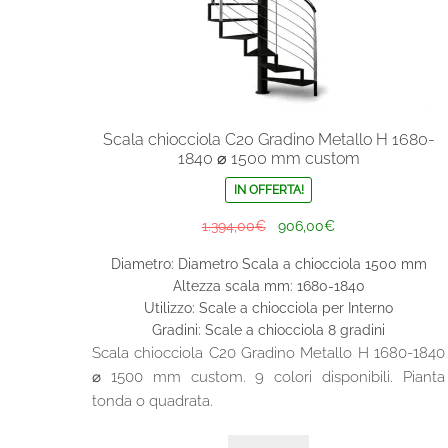
Scala chiocciola C20 Gradino Metallo H 1680-
1840 ⌀ 1500 mm custom
IN OFFERTA!
Il
Il
1.394,00
€
906,00
€
prezzo
prezzo
Diametro: Diametro Scala a chiocciola 1500 mm
originale
attuale
Altezza scala mm: 1680-1840
era:
è:
Utilizzo: Scale a chiocciola per Interno
1.394,00€.
906,00€.
Gradini: Scale a chiocciola 8 gradini
Scala chiocciola C20 Gradino Metallo H 1680-1840
⌀ 1500 mm custom. 9 colori disponibili. Pianta
tonda o quadrata.
Questo