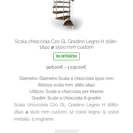
Scala chiocciola C20 GL Gradino Legno H 1680-
1840 ⌀ 1500 mm custom
IN OFFERTA!
Fascia
906,00
€
-
1.032,00
€
di
Diametro: Diametro Scala a chiocciola 1500 mm
prezzo:
Altezza scala mm: 1680-1840
da
Utilizzo: Scale a chiocciola per Interno
906,00€
Gradini: Scale a chiocciola 8 gradini
a
Scala chiocciola C20 GL Gradino Legno H 1680-
1.032,00€
1840 ⌀ 1500 mm custom. 12 colori legno. 9 colori
metallo. 5 ringhiere
Questo