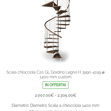
possono
essere
scelte
nella
pagina
del
prodotto
Scala chiocciola C20 GL Gradino Legno H 3990-4199 ⌀
1400 mm custom
IN OFFERTA!
Fascia
2.007,00
€
-
2.305,00
€
di
Diametro: Diametro Scala a chiocciola 1400 mm
prezzo: