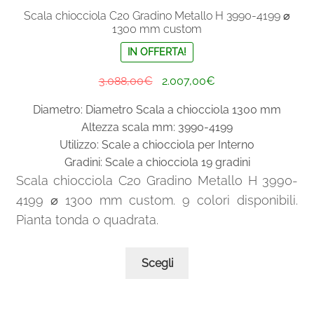
Scala chiocciola C20 Gradino Metallo H 3990-4199 ⌀
1300 mm custom
IN OFFERTA!
Il
Il
3.088,00
€
2.007,00
€
prezzo
prezzo
Diametro: Diametro Scala a chiocciola 1300 mm
originale
attuale
Altezza scala mm: 3990-4199
era:
è:
Utilizzo: Scale a chiocciola per Interno
3.088,00€.
2.007,00€.
Gradini: Scale a chiocciola 19 gradini
Scala chiocciola C20 Gradino Metallo H 3990-
4199 ⌀ 1300 mm custom. 9 colori disponibili.
Pianta tonda o quadrata.
Questo
Scegli
prodotto
ha
più