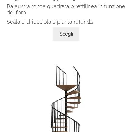
Balaustra tonda quadrata o rettilinea in funzione
del foro
Scala a chiocciola a pianta rotonda
Questo
Scegli
prodotto
ha
più
varianti.
Le
opzioni
possono
essere
scelte
nella
pagina
del
prodotto