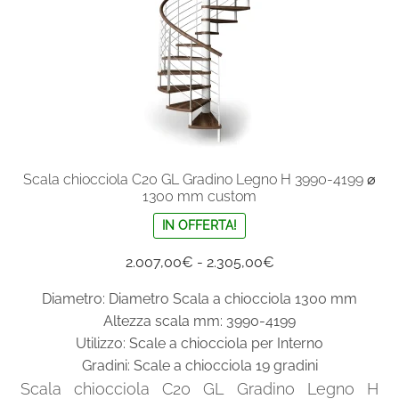
pagina
del
prodotto
Scala chiocciola C20 GL Gradino Legno H 3990-4199 ⌀
1300 mm custom
IN OFFERTA!
Fascia
2.007,00
€
-
2.305,00
€
di
Diametro: Diametro Scala a chiocciola 1300 mm
prezzo:
Altezza scala mm: 3990-4199
da
Utilizzo: Scale a chiocciola per Interno
2.007,00€
Gradini: Scale a chiocciola 19 gradini
a
Scala chiocciola C20 GL Gradino Legno H
2.305,00€