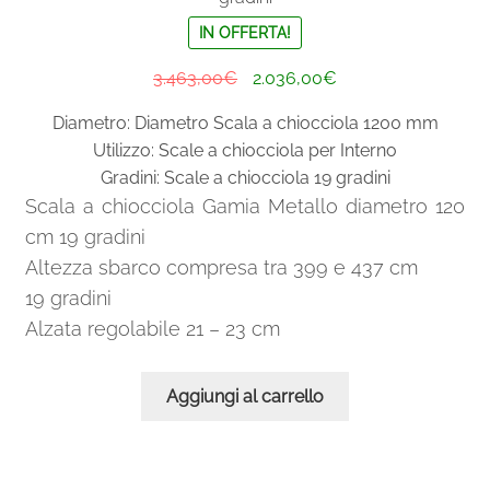
IN OFFERTA!
Il
Il
3.463,00
€
2.036,00
€
prezzo
prezzo
Diametro: Diametro Scala a chiocciola 1200 mm
originale
attuale
Utilizzo: Scale a chiocciola per Interno
era:
è:
Gradini: Scale a chiocciola 19 gradini
3.463,00€.
2.036,00€.
Scala a chiocciola Gamia Metallo diametro 120
cm 19 gradini
Altezza sbarco compresa tra 399 e 437 cm
19 gradini
Alzata regolabile 21 – 23 cm
Aggiungi al carrello