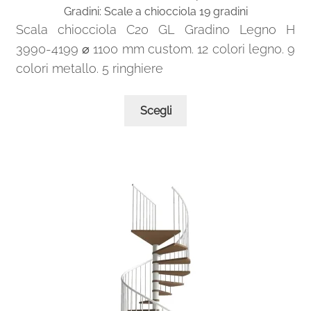
Gradini: Scale a chiocciola 19 gradini
a
Scala chiocciola C20 GL Gradino Legno H
2.201,00€
3990-4199 ⌀ 1100 mm custom. 12 colori legno. 9
colori metallo. 5 ringhiere
Questo
Scegli
prodotto
ha
più
varianti.
Le
opzioni
possono
essere
scelte
nella
pagina