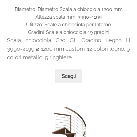
di
Diametro: Diametro Scala a chiocciola 1200 mm
prezzo:
Altezza scala mm: 3990-4199
da
Utilizzo: Scale a chiocciola per Interno
1.905,00€
Gradini: Scale a chiocciola 19 gradini
a
Scala chiocciola C20 GL Gradino Legno H
2.201,00€
3990-4199 ⌀ 1200 mm custom. 12 colori legno. 9
colori metallo. 5 ringhiere
Questo
Scegli
prodotto
ha
più
varianti.
Le
opzioni
possono
essere