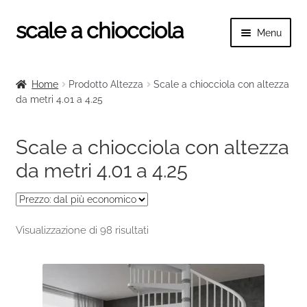
scale a chiocciola
Vai
Vai
Menu
alla
al
navigazione
contenuto
Espand
scale a chiocciola
il
Home
Prodotto Altezza
Scale a chiocciola con altezza
menu
Espand
da metri 4.01 a 4.25
Tutte le scale
child
il
menu
Espand
Categorie scale
Scale a chiocciola con altezza
child
il
da metri 4.01 a 4.25
menu
Espand
Altezza scala
child
il
menu
Scale a chiocciola con altezza da metri 1.00 a
child
1.25
Prezzo:
Visualizzazione di 98 risultati
dal
più
Scale a chiocciola con altezza da metri 1.26 a
economico
1.50