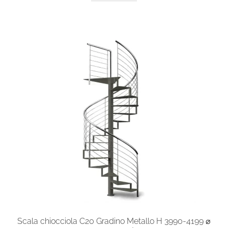
ha
più
varianti.
Le
opzioni
possono
essere
scelte
nella
pagina
del
prodotto
Scala chiocciola C20 Gradino Metallo H 3990-4199 ⌀