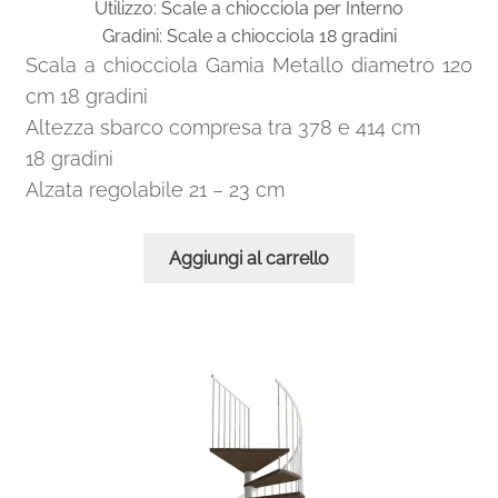
Utilizzo: Scale a chiocciola per Interno
era:
è:
Gradini: Scale a chiocciola 18 gradini
Scale a chiocciola con altezza da metri 3.01 a
2.911,00€.
1.711,00€.
Scala a chiocciola Gamia Metallo diametro 120
3.25
cm 18 gradini
Altezza sbarco compresa tra 378 e 414 cm
Scale a chiocciola con altezza da metri 3.26 a
3.50
18 gradini
Alzata regolabile 21 – 23 cm
Scale a chiocciola con altezza da metri 3.51 a
3.75
Aggiungi al carrello
Scale a chiocciola con altezza da metri 3.76 a
4.00
Scale a chiocciola con altezza da metri 4.01 a
4.25
Scale a chiocciola con altezza da metri 4.26 a