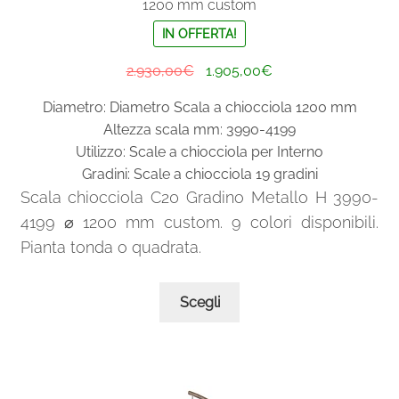
1200 mm custom
IN OFFERTA!
Il
Il
2.930,00
€
1.905,00
€
prezzo
prezzo
Diametro: Diametro Scala a chiocciola 1200 mm
originale
attuale
Altezza scala mm: 3990-4199
era:
è:
Utilizzo: Scale a chiocciola per Interno
2.930,00€.
1.905,00€.
Gradini: Scale a chiocciola 19 gradini
Scala chiocciola C20 Gradino Metallo H 3990-
4199 ⌀ 1200 mm custom. 9 colori disponibili.
Pianta tonda o quadrata.
Questo
Scegli
prodotto
ha
più
varianti.