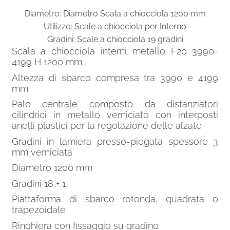
prezzo
prezzo
Diametro: Diametro Scala a chiocciola 1200 mm
originale
attuale
Utilizzo: Scale a chiocciola per Interno
era:
è:
Gradini: Scale a chiocciola 19 gradini
2.980,00€.
2.012,00€.
Scala a chiocciola interni metallo F20 3990-
4199 H 1200 mm
Altezza di sbarco compresa tra 3990 e 4199
mm
Palo centrale composto da distanziatori
cilindrici in metallo verniciato con interposti
anelli plastici per la regolazione delle alzate
Gradini in lamiera presso-piegata spessore 3
mm verniciata
Diametro 1200 mm
Gradini 18 + 1
Piattaforma di sbarco rotonda, quadrata o
trapezoidale
Ringhiera con fissaggio su gradino