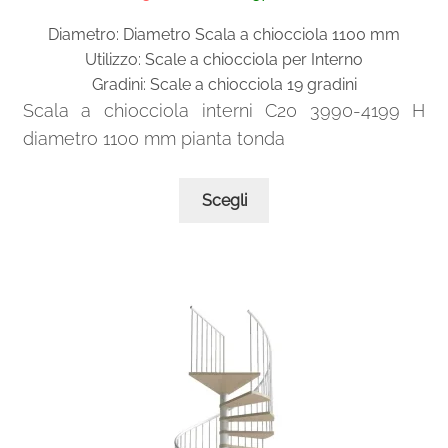
prezzo
prezzo
Diametro: Diametro Scala a chiocciola 1100 mm
originale
attuale
Utilizzo: Scale a chiocciola per Interno
era:
è:
Gradini: Scale a chiocciola 19 gradini
3.018,00€.
2.037,00€.
Scala a chiocciola interni C20 3990-4199 H
diametro 1100 mm pianta tonda
Questo
Scegli
prodotto
ha
più
varianti.
Le
opzioni
possono
essere
scelte
nella