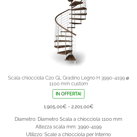
scelte
nella
pagina
del
prodotto
Scala chiocciola C20 GL Gradino Legno H 3990-4199 ⌀
1100 mm custom
IN OFFERTA!
Fascia
1.905,00
€
-
2.201,00
€
di
Diametro: Diametro Scala a chiocciola 1100 mm
prezzo:
Altezza scala mm: 3990-4199
da
Utilizzo: Scale a chiocciola per Interno
1.905,00€