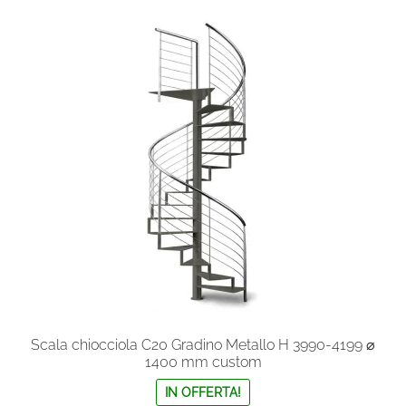
varianti.
Le
opzioni
possono
essere
scelte
nella
pagina
del
prodotto
Scala chiocciola C20 Gradino Metallo H 3990-4199 ⌀
1400 mm custom
IN OFFERTA!