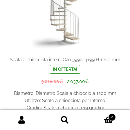
pagina
del
prodotto
Scala a chiocciola interni C20 3990-4199 H 1200 mm
IN OFFERTA!
Il
Il
3.018,00
€
2.037,00
€
prezzo
prezzo
Diametro: Diametro Scala a chiocciola 1200 mm
originale
attuale
Utilizzo: Scale a chiocciola per Interno
era:
è:
Gradini: Scale a chiocciola 19 gradini
3.018,00€.
2.037,00€.
Scala a chiocciola interni C20 3990-4199 H
0
diametro 1200 mm pianta tonda
Cerca:
Cerca