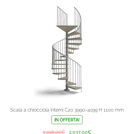
Scala a chiocciola interni C20 3990-4199 H 1100 mm
IN OFFERTA!
Il
Il
3.018,00
€
2.037,00
€