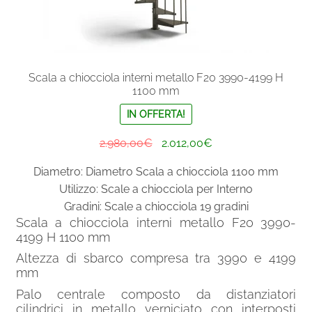
Scala a chiocciola interni metallo F20 3990-4199 H
1100 mm
IN OFFERTA!
Il
Il
2.980,00
€
2.012,00
€
prezzo
prezzo
Diametro: Diametro Scala a chiocciola 1100 mm
originale
attuale
Utilizzo: Scale a chiocciola per Interno
era:
è:
Gradini: Scale a chiocciola 19 gradini
2.980,00€.
2.012,00€.
Scala a chiocciola interni metallo F20 3990-
4199 H 1100 mm
Altezza di sbarco compresa tra 3990 e 4199
mm
Palo centrale composto da distanziatori
cilindrici in metallo verniciato con interposti