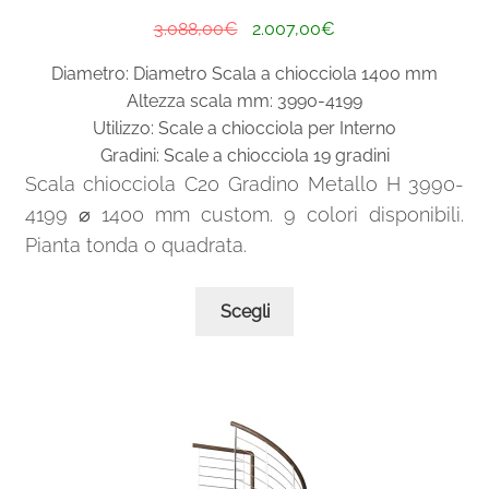
Il
Il
3.088,00
€
2.007,00
€
prezzo
prezzo
Diametro: Diametro Scala a chiocciola 1400 mm
originale
attuale
Altezza scala mm: 3990-4199
era:
è:
Utilizzo: Scale a chiocciola per Interno
3.088,00€.
2.007,00€.
Gradini: Scale a chiocciola 19 gradini
Scala chiocciola C20 Gradino Metallo H 3990-
4199 ⌀ 1400 mm custom. 9 colori disponibili.
Pianta tonda o quadrata.
Questo
Scegli
prodotto
ha
più
varianti.
Le
opzioni