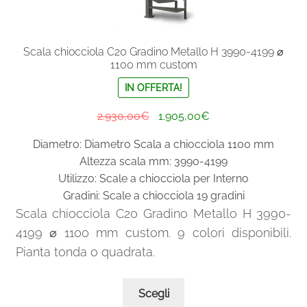
Scala a chiocciola per esterni in acciaio Aisi 304
Scala chiocciola C20 Gradino Metallo H 3990-4199 ⌀
1100 mm custom
Espand
Ringhiere e balaustre
il
IN OFFERTA!
menu
Il
Il
2.930,00
€
1.905,00
€
child
prezzo
prezzo
Diametro: Diametro Scala a chiocciola 1100 mm
originale
attuale
Altezza scala mm: 3990-4199
era:
è:
Utilizzo: Scale a chiocciola per Interno
2.930,00€.
1.905,00€.
Gradini: Scale a chiocciola 19 gradini
Scala chiocciola C20 Gradino Metallo H 3990-
4199 ⌀ 1100 mm custom. 9 colori disponibili.
Pianta tonda o quadrata.
Questo
Scegli
prodotto