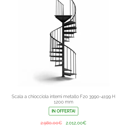
Le
opzioni
possono
essere
scelte
nella
pagina
del
prodotto
Scala a chiocciola interni metallo F20 3990-4199 H
1200 mm
IN OFFERTA!
Il
Il
2.980,00
€
2.012,00
€