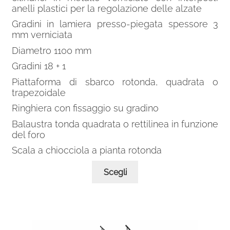
anelli plastici per la regolazione delle alzate
Gradini in lamiera presso-piegata spessore 3
mm verniciata
Diametro 1100 mm
Gradini 18 + 1
Piattaforma di sbarco rotonda, quadrata o
trapezoidale
Ringhiera con fissaggio su gradino
Balaustra tonda quadrata o rettilinea in funzione
del foro
Scala a chiocciola a pianta rotonda
Questo
Scegli
prodotto
ha
più
varianti.