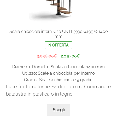
Scala chiocciola interni C20 UK H 3990-4199 Ø 1400
mm
IN OFFERTA!
Il
Il
3.036,00
€
2.019,00
€
prezzo
prezzo
Diametro: Diametro Scala a chiocciola 1400 mm
originale
attuale
Utilizzo: Scale a chiocciola per Interno
era:
è:
Gradini: Scale a chiocciola 19 gradini
3.036,00€.
2.019,00€.
Luce fra le colonne =< di 100 mm. Corrimano e
balaustra in plastica o in legno.
Questo
Scegli
prodotto