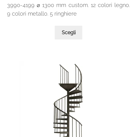
3990-4199 ⌀ 1300 mm custom. 12 colori legno.
9 colori metallo. 5 ringhiere
Questo
Scegli
prodotto
ha
più
varianti.
Le
opzioni
possono
essere
scelte
nella
pagina
del
prodotto