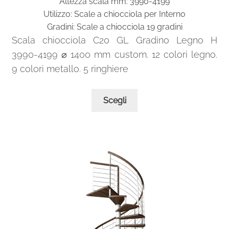
Altezza scala mm: 3990-4199
da
Utilizzo: Scale a chiocciola per Interno
2.007,00€
Gradini: Scale a chiocciola 19 gradini
a
Scala chiocciola C20 GL Gradino Legno H
2.305,00€
3990-4199 ⌀ 1400 mm custom. 12 colori legno.
9 colori metallo. 5 ringhiere
Questo
Scegli
prodotto
ha
più
varianti.
Le
opzioni
possono
essere
scelte
nella