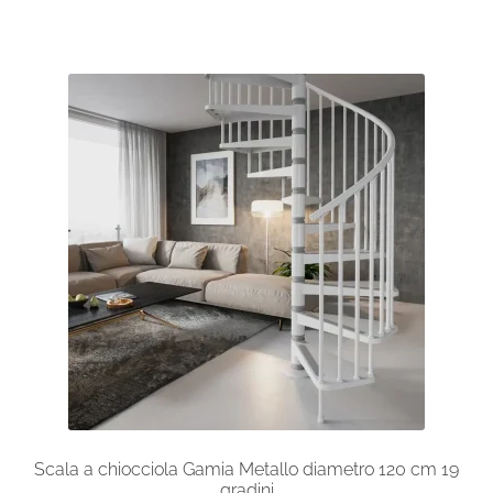
ha
più
varianti.
Le
opzioni
possono
essere
scelte
nella
pagina
del
prodotto
Scala a chiocciola Gamia Metallo diametro 120 cm 19
gradini