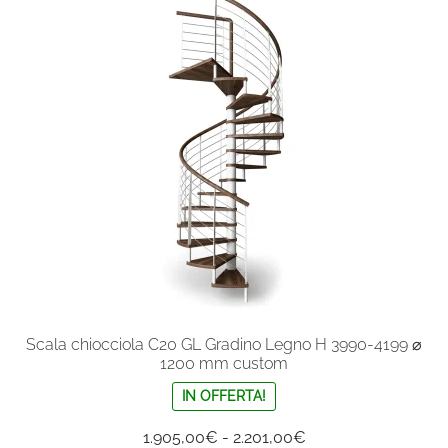
Le
opzioni
possono
essere
scelte
nella
pagina
del
prodotto
Scala chiocciola C20 GL Gradino Legno H 3990-4199 ⌀
1200 mm custom
IN OFFERTA!
Fascia
1.905,00
€
-
2.201,00
€