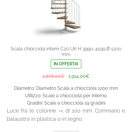
del
prodotto
Scala chiocciola interni C20 UK H 3990-4199 Ø 1200
mm
IN OFFERTA!
Il
Il
2.878,00
€
1.914,00
€
prezzo
prezzo
Diametro: Diametro Scala a chiocciola 1200 mm
originale
attuale
Utilizzo: Scale a chiocciola per Interno
era:
è:
Gradini: Scale a chiocciola 19 gradini
2.878,00€.
1.914,00€.
Luce fra le colonne =< di 100 mm. Corrimano e
balaustra in plastica o in legno.