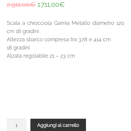
Il
Il
2.911,00
€
1.711,00
€
prezzo
prezzo
Scala a chiocciola Gamia Metallo diametro 120
originale
attuale
cm 18 gradini
era:
è:
Altezza sbarco compresa tra 378 e 414 cm
2.911,00€.
1.711,00€.
18 gradini
Alzata regolabile 21 – 23 cm
Scala
Aggiungi al carrello
a