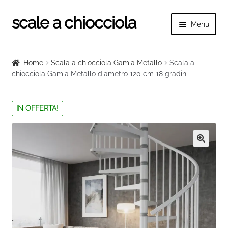
scale a chiocciola
Vai
Vai
Menu
alla
al
navigazione
contenuto
Espand
scale a chiocciola
il
Home
Scala a chiocciola Gamia Metallo
Scala a
menu
Espand
chiocciola Gamia Metallo diametro 120 cm 18 gradini
Tutte le scale
child
il
menu
Espand
Categorie scale
IN OFFERTA!
child
il
menu
Espand
Ringhiere e balaustre
child
il
menu
🔍
child