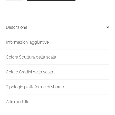
chiocciola
Gamia
Metallo
diametro
Descrizione
120
cm
Informazioni aggiuntive
18
gradini
quantità
Colore Struttura della scala
Colore Gradini della scala
Tipologie piattaforme di sbarco
Altri modelli