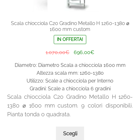
Scala chiocciola C20 Gradino Metallo H 1260-1380 ⌀
1600 mm custom
IN OFFERTA!
Il
Il
1.070,00
€
696,00
€
prezzo
prezzo
Diametro: Diametro Scala a chiocciola 1600 mm
originale
attuale
Altezza scala mm: 1260-1380
era:
è:
Utilizzo: Scale a chiocciola per Interno
1.070,00€.
696,00€.
Gradini: Scale a chiocciola 6 gradini
Scala chiocciola C20 Gradino Metallo H 1260-
1380 ⌀ 1600 mm custom. 9 colori disponibili.
Pianta tonda o quadrata.
Questo
Scegli
prodotto