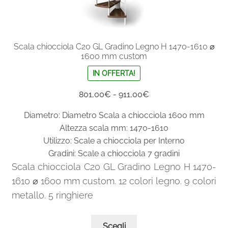
Scala chiocciola C20 GL Gradino Legno H 1470-1610 ⌀
1600 mm custom
IN OFFERTA!
Fascia
801,00
€
-
911,00
€
di
Diametro: Diametro Scala a chiocciola 1600 mm
prezzo:
Altezza scala mm: 1470-1610
da
Utilizzo: Scale a chiocciola per Interno
801,00€
Gradini: Scale a chiocciola 7 gradini
a
Scala chiocciola C20 GL Gradino Legno H 1470-
911,00€
1610 ⌀ 1600 mm custom. 12 colori legno. 9 colori
metallo. 5 ringhiere
Questo
Scegli