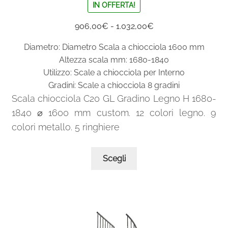
IN OFFERTA!
Fascia
906,00
€
-
1.032,00
€
di
Diametro: Diametro Scala a chiocciola 1600 mm
prezzo:
Altezza scala mm: 1680-1840
da
Utilizzo: Scale a chiocciola per Interno
906,00€
Gradini: Scale a chiocciola 8 gradini
a
Scala chiocciola C20 GL Gradino Legno H 1680-
1.032,00€
1840 ⌀ 1600 mm custom. 12 colori legno. 9
colori metallo. 5 ringhiere
Questo
Scegli
prodotto
ha
più
varianti.
Le