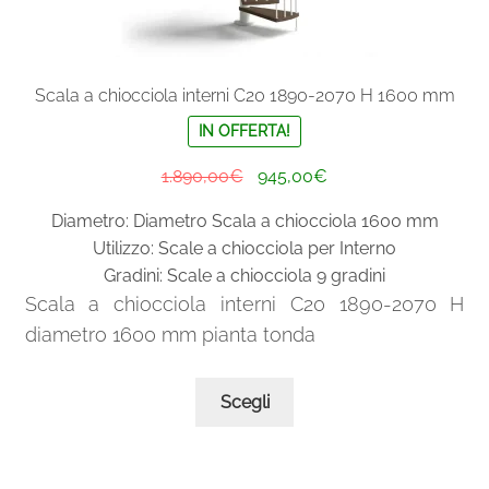
Scala a chiocciola interni C20 1890-2070 H 1600 mm
IN OFFERTA!
Il
Il
1.890,00
€
945,00
€
prezzo
prezzo
Diametro: Diametro Scala a chiocciola 1600 mm
originale
attuale
Utilizzo: Scale a chiocciola per Interno
era:
è:
Gradini: Scale a chiocciola 9 gradini
1.890,00€.
945,00€.
Scala a chiocciola interni C20 1890-2070 H
diametro 1600 mm pianta tonda
Questo
Scegli
prodotto
ha
più