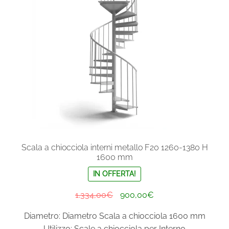
essere
scelte
nella
pagina
del
prodotto
Scala a chiocciola interni metallo F20 1260-1380 H
1600 mm
IN OFFERTA!
Il
Il
1.334,00
€
900,00
€
prezzo
prezzo
Diametro: Diametro Scala a chiocciola 1600 mm
originale
attuale
Utilizzo: Scale a chiocciola per Interno