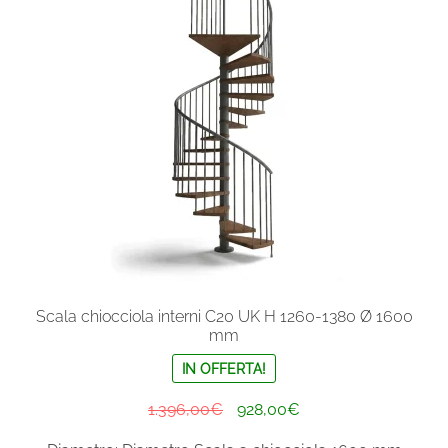
opzioni
possono
essere
scelte
nella
pagina
del
prodotto
Scala chiocciola interni C20 UK H 1260-1380 Ø 1600
mm
IN OFFERTA!
Il
Il
1.396,00
€
928,00
€
prezzo
prezzo