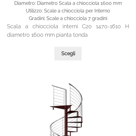
Diametro: Diametro Scala a chiocciola 1600 mm
originale
attuale
Utilizzo: Scale a chiocciola per Interno
era:
è:
Gradini: Scale a chiocciola 7 gradini
1.514,00€.
757,00€.
Scala a chiocciola interni C20 1470-1610 H
diametro 1600 mm pianta tonda
Questo
Scegli
prodotto
ha
più
varianti.
Le
opzioni
possono
essere
scelte
nella
pagina