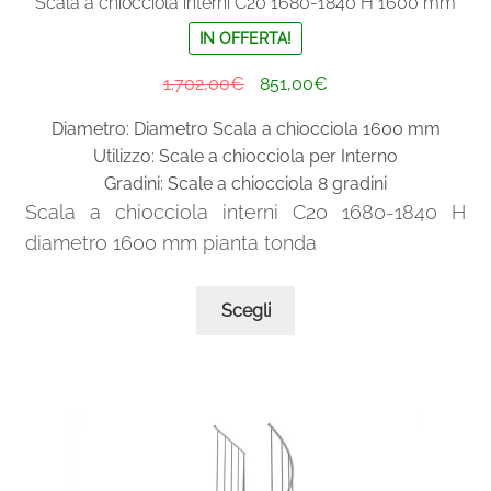
Scala a chiocciola interni C20 1680-1840 H 1600 mm
IN OFFERTA!
Il
Il
1.702,00
€
851,00
€
prezzo
prezzo
Diametro: Diametro Scala a chiocciola 1600 mm
originale
attuale
Utilizzo: Scale a chiocciola per Interno
era:
è:
Gradini: Scale a chiocciola 8 gradini
1.702,00€.
851,00€.
Scala a chiocciola interni C20 1680-1840 H
diametro 1600 mm pianta tonda
Questo
Scegli
prodotto
ha
più
varianti.
Le
opzioni
possono