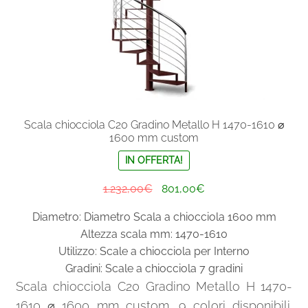
del
prodotto
Scala chiocciola C20 Gradino Metallo H 1470-1610 ⌀
1600 mm custom
IN OFFERTA!
Il
Il
1.232,00
€
801,00
€
prezzo
prezzo
Diametro: Diametro Scala a chiocciola 1600 mm
originale
attuale
Altezza scala mm: 1470-1610
era:
è:
Utilizzo: Scale a chiocciola per Interno
1.232,00€.
801,00€.
Gradini: Scale a chiocciola 7 gradini
Scala chiocciola C20 Gradino Metallo H 1470-
1610 ⌀ 1600 mm custom. 9 colori disponibili.