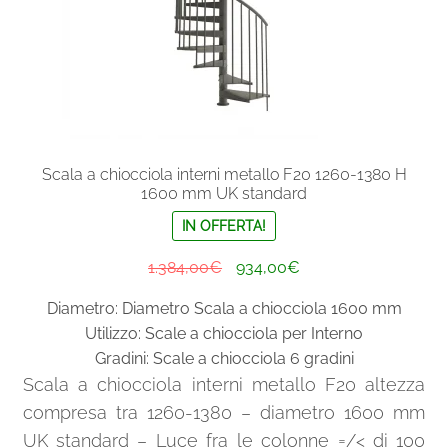
del
prodotto
Scala a chiocciola interni metallo F20 1260-1380 H
1600 mm UK standard
IN OFFERTA!
Il
Il
1.384,00
€
934,00
€
prezzo
prezzo
Diametro: Diametro Scala a chiocciola 1600 mm
originale
attuale
Utilizzo: Scale a chiocciola per Interno
era:
è:
Gradini: Scale a chiocciola 6 gradini
1.384,00€.
934,00€.
Scala a chiocciola interni metallo F20 altezza
compresa tra 1260-1380 – diametro 1600 mm
UK standard – Luce fra le colonne =/< di 100