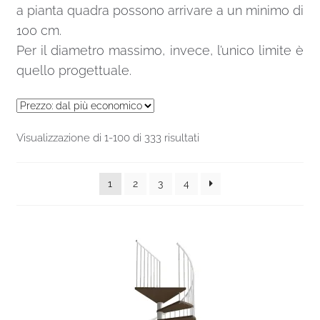
a pianta quadra possono arrivare a un minimo di
Diametro Scala a chiocciola 1100 mm
100 cm.
Per il diametro massimo, invece, l’unico limite è
Diametro Scala a chiocciola 1200 mm
quello progettuale.
Diametro Scala a chiocciola 1300 mm
Diametro Scala a chiocciola 1400 mm
Prezzo:
Visualizzazione di 1-100 di 333 risultati
dal
Diametro Scala a chiocciola 1500 mm
più
1
2
3
4
economico
Diametro Scala a chiocciola 1600 mm
Diametro Scala a chiocciola 1800 mm
Espand
Pianta scala a chiocciola
il
menu
Scala a chiocciola economiche