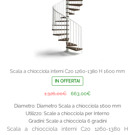
child
Scala a chiocciola salvaspazio
Scale a chiocciola in ghisa
Scala a chiocciola per esterni in acciaio Aisi 304
Espand
Ringhiere e balaustre
il
Scala a chiocciola interni C20 1260-1380 H 1600 mm
menu
IN OFFERTA!
child
Il
Il
1.326,00
€
663,00
€
prezzo
prezzo
Diametro: Diametro Scala a chiocciola 1600 mm
originale
attuale
Utilizzo: Scale a chiocciola per Interno
era:
è:
Gradini: Scale a chiocciola 6 gradini
1.326,00€.
663,00€.
Scala a chiocciola interni C20 1260-1380 H