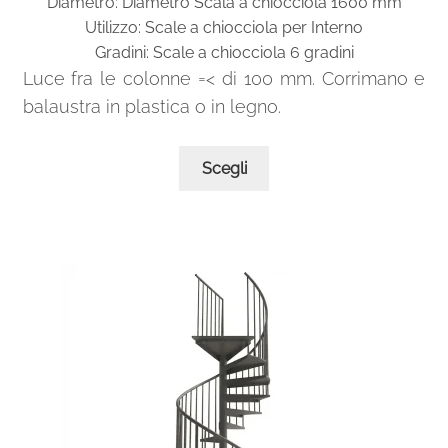
Diametro: Diametro Scala a chiocciola 1600 mm
originale
attuale
Utilizzo: Scale a chiocciola per Interno
era:
è:
Gradini: Scale a chiocciola 6 gradini
1.396,00€.
928,00€.
Luce fra le colonne =< di 100 mm. Corrimano e
balaustra in plastica o in legno.
Questo
Scegli
prodotto
ha
più
varianti.
Le
opzioni
possono
essere
scelte
nella
pagina