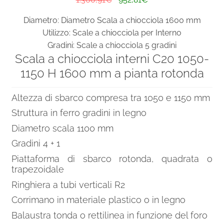
prezzo
prezzo
Diametro: Diametro Scala a chiocciola 1600 mm
originale
attuale
Utilizzo: Scale a chiocciola per Interno
era:
è:
Gradini: Scale a chiocciola 5 gradini
1.360,91€.
952,81€.
Scala a chiocciola interni C20 1050-
1150 H 1600 mm a pianta rotonda
Altezza di sbarco compresa tra 1050 e 1150 mm
Struttura in ferro gradini in legno
Diametro scala 1100 mm
Gradini 4 + 1
Piattaforma di sbarco rotonda, quadrata o
trapezoidale
Ringhiera a tubi verticali R2
Corrimano in materiale plastico o in legno
Balaustra tonda o rettilinea in funzione del foro