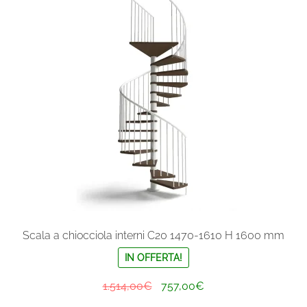
Le
opzioni
possono
essere
scelte
nella
pagina
del
prodotto
Scala a chiocciola interni C20 1470-1610 H 1600 mm
IN OFFERTA!
Il
Il
1.514,00
€
757,00
€
prezzo
prezzo