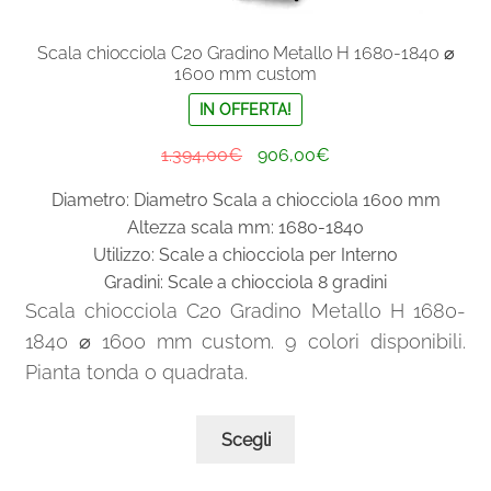
Scala chiocciola C20 Gradino Metallo H 1680-1840 ⌀
1600 mm custom
IN OFFERTA!
Il
Il
1.394,00
€
906,00
€
prezzo
prezzo
Diametro: Diametro Scala a chiocciola 1600 mm
originale
attuale
Altezza scala mm: 1680-1840
era:
è:
Utilizzo: Scale a chiocciola per Interno
1.394,00€.
906,00€.
Gradini: Scale a chiocciola 8 gradini
Scala chiocciola C20 Gradino Metallo H 1680-
1840 ⌀ 1600 mm custom. 9 colori disponibili.
Pianta tonda o quadrata.
Questo
Scegli
prodotto
ha