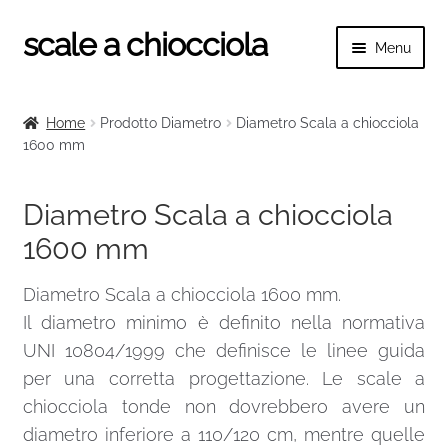
scale a chiocciola
Vai
Vai
Menu
alla
al
navigazione
contenuto
Espand
scale a chiocciola
il
Home
Prodotto Diametro
Diametro Scala a chiocciola
menu
Espand
1600 mm
Tutte le scale
child
il
menu
Espand
Categorie scale
Diametro Scala a chiocciola
child
il
1600 mm
menu
Espand
Altezza scala
child
il
Diametro Scala a chiocciola 1600 mm.
menu
Espand
Diametro scale
Il diametro minimo è definito nella normativa
child
il
UNI 10804/1999 che definisce le linee guida
menu
Diametro Scala a chiocciola 1000 mm
child
per una corretta progettazione. Le scale a
chiocciola tonde non dovrebbero avere un
Diametro Scala a chiocciola 1050 mm
diametro inferiore a 110/120 cm, mentre quelle