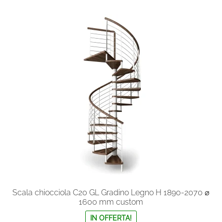
varianti.
Le
opzioni
possono
essere
scelte
nella
pagina
del
prodotto
Scala chiocciola C20 GL Gradino Legno H 1890-2070 ⌀
1600 mm custom
IN OFFERTA!