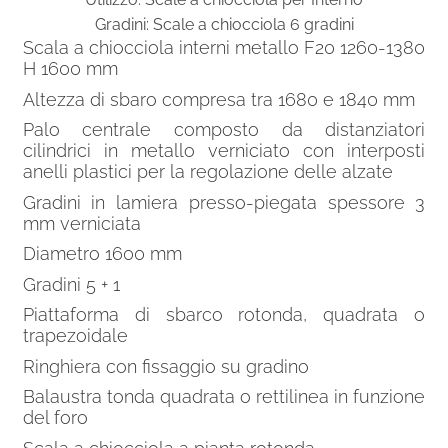
era:
è:
Gradini: Scale a chiocciola 6 gradini
1.334,00€.
900,00€.
Scala a chiocciola interni metallo F20 1260-1380
H 1600 mm
Altezza di sbaro compresa tra 1680 e 1840 mm
Palo centrale composto da distanziatori
cilindrici in metallo verniciato con interposti
anelli plastici per la regolazione delle alzate
Gradini in lamiera presso-piegata spessore 3
mm verniciata
Diametro 1600 mm
Gradini 5 + 1
Piattaforma di sbarco rotonda, quadrata o
trapezoidale
Ringhiera con fissaggio su gradino
Balaustra tonda quadrata o rettilinea in funzione
del foro