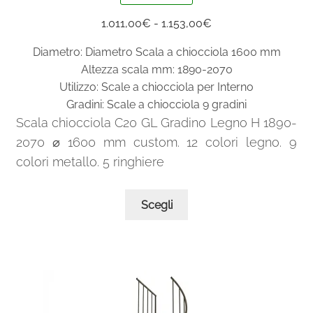
Fascia
1.011,00
€
-
1.153,00
€
di
Diametro: Diametro Scala a chiocciola 1600 mm
prezzo:
Altezza scala mm: 1890-2070
da
Utilizzo: Scale a chiocciola per Interno
1.011,00€
Gradini: Scale a chiocciola 9 gradini
a
Scala chiocciola C20 GL Gradino Legno H 1890-
1.153,00€
2070 ⌀ 1600 mm custom. 12 colori legno. 9
colori metallo. 5 ringhiere
Questo
Scegli
prodotto
ha
più
varianti.
Le
opzioni