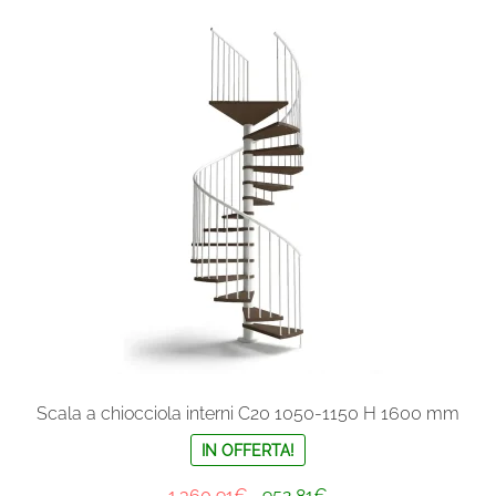
varianti.
Le
opzioni
possono
essere
scelte
nella
pagina
del
prodotto
Scala a chiocciola interni C20 1050-1150 H 1600 mm
IN OFFERTA!
Il
Il
1.360,91
€
952,81
€