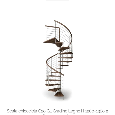
ha
più
varianti.
Le
opzioni
possono
essere
scelte
nella
pagina
del
prodotto
Scala chiocciola C20 GL Gradino Legno H 1260-1380 ⌀