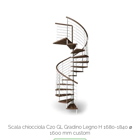
più
varianti.
Le
opzioni
possono
essere
scelte
nella
pagina
del
prodotto
Scala chiocciola C20 GL Gradino Legno H 1680-1840 ⌀
1600 mm custom