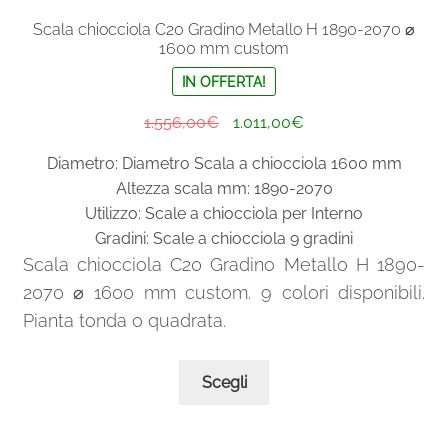
Scala chiocciola C20 Gradino Metallo H 1890-2070 ⌀
1600 mm custom
IN OFFERTA!
Il
Il
1.556,00
€
1.011,00
€
prezzo
prezzo
Diametro: Diametro Scala a chiocciola 1600 mm
originale
attuale
Altezza scala mm: 1890-2070
era:
è:
Utilizzo: Scale a chiocciola per Interno
1.556,00€.
1.011,00€.
Gradini: Scale a chiocciola 9 gradini
Scala chiocciola C20 Gradino Metallo H 1890-
2070 ⌀ 1600 mm custom. 9 colori disponibili.
Pianta tonda o quadrata.
Questo
Scegli
prodotto
ha
più