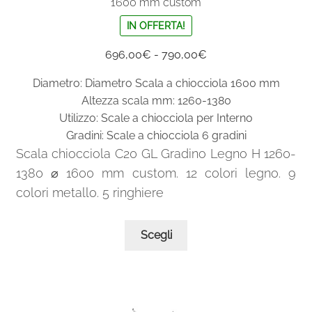
1600 mm custom
IN OFFERTA!
Fascia
696,00
€
-
790,00
€
di
Diametro: Diametro Scala a chiocciola 1600 mm
prezzo:
Altezza scala mm: 1260-1380
da
Utilizzo: Scale a chiocciola per Interno
696,00€
Gradini: Scale a chiocciola 6 gradini
a
Scala chiocciola C20 GL Gradino Legno H 1260-
790,00€
1380 ⌀ 1600 mm custom. 12 colori legno. 9
colori metallo. 5 ringhiere
Questo
Scegli
prodotto
ha
più
varianti.