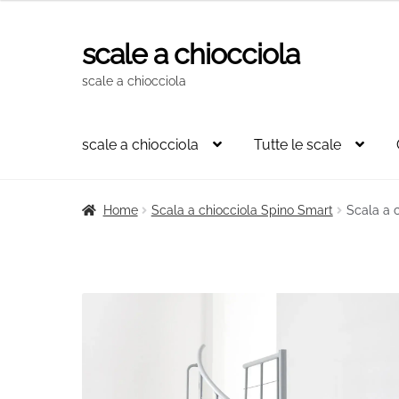
scale a chiocciola
Vai
Vai
alla
al
scale a chiocciola
navigazione
contenuto
scale a chiocciola
Tutte le scale
Home
Scala a chiocciola Spino Smart
Scala a 