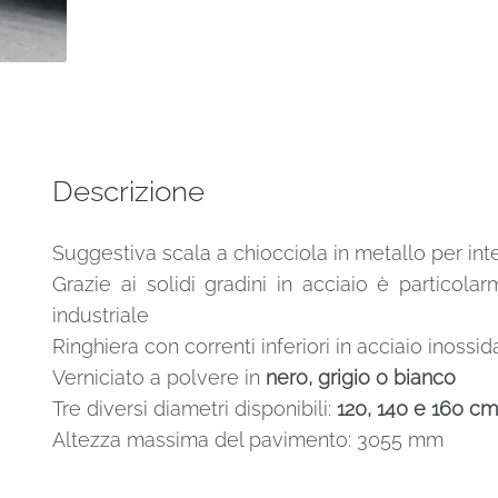
Smart
nero
160
cm
diametro
quantità
Descrizione
Suggestiva scala a chiocciola in metallo per inte
Grazie ai solidi gradini in acciaio è particolarm
industriale
Ringhiera con correnti inferiori in acciaio inossi
Verniciato a polvere in
nero, grigio o bianco
Tre diversi diametri disponibili:
120, 140 e 160 c
Altezza massima del pavimento: 3055 mm