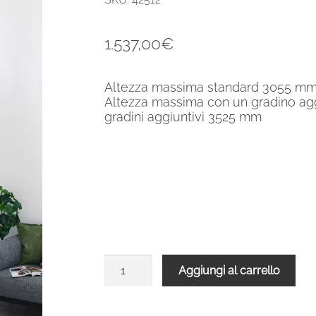
1.537,00
€
Altezza massima standard 3055 m
Altezza massima con un gradino a
gradini aggiuntivi 3525 mm
Scala
Aggiungi al carrello
a
chiocciola
Spino