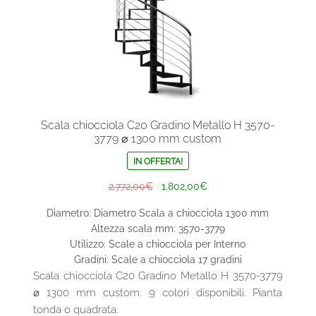
prodotto
Scala chiocciola C20 Gradino Metallo H 3570-
3779 ⌀ 1300 mm custom
IN OFFERTA!
Il
Il
2.772,00
€
1.802,00
€
prezzo
prezzo
Diametro: Diametro Scala a chiocciola 1300 mm
originale
attuale
Altezza scala mm: 3570-3779
era:
è:
Utilizzo: Scale a chiocciola per Interno
2.772,00€.
1.802,00€.
Gradini: Scale a chiocciola 17 gradini
Scala chiocciola C20 Gradino Metallo H 3570-3779
⌀ 1300 mm custom. 9 colori disponibili. Pianta
tonda o quadrata.