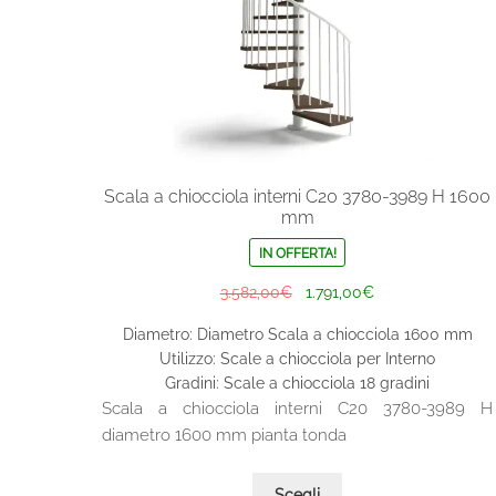
prodotto
Scala a chiocciola interni C20 3780-3989 H 1600
mm
IN OFFERTA!
Il
Il
3.582,00
€
1.791,00
€
prezzo
prezzo
Diametro: Diametro Scala a chiocciola 1600 mm
originale
attuale
Utilizzo: Scale a chiocciola per Interno
era:
è:
Gradini: Scale a chiocciola 18 gradini
3.582,00€.
1.791,00€.
Scala a chiocciola interni C20 3780-3989 H
diametro 1600 mm pianta tonda
Questo
Scegli