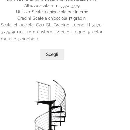
prezzo:
Altezza scala mm: 3570-3779
da
Utilizzo: Scale a chiocciola per Interno
1.710,00€
Gradini: Scale a chiocciola 17 gradini
a
Scala chiocciola C20 GL Gradino Legno H 3570-
1.975,00€
3779 ⌀ 1100 mm custom. 12 colori legno. 9 colori
metallo. 5 ringhiere
Questo
Scegli
prodotto
ha
più
varianti.
Le
opzioni
possono
essere
scelte
nella
pagina
del