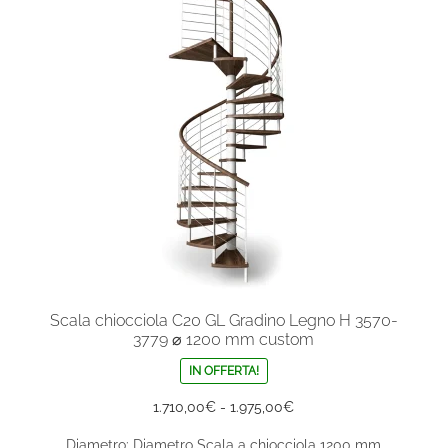
nella
pagina
del
prodotto
Scala chiocciola C20 GL Gradino Legno H 3570-
3779 ⌀ 1200 mm custom
IN OFFERTA!
Fascia
1.710,00
€
-
1.975,00
€
di
Diametro: Diametro Scala a chiocciola 1200 mm