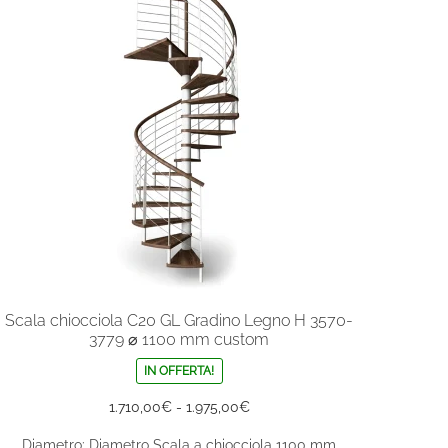
possono
essere
scelte
nella
pagina
del
prodotto
Scala chiocciola C20 GL Gradino Legno H 3570-
3779 ⌀ 1100 mm custom
IN OFFERTA!
Fascia
1.710,00
€
-
1.975,00
€
di
Diametro: Diametro Scala a chiocciola 1100 mm