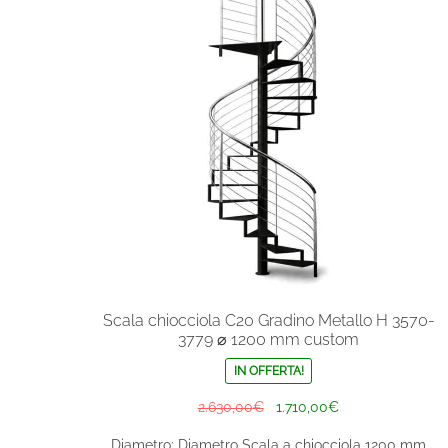
Scala chiocciola C20 Gradino Metallo H 3570-
3779 ⌀ 1200 mm custom
IN OFFERTA!
Il
Il
2.630,00
€
1.710,00
€
prezzo
prezzo
Diametro: Diametro Scala a chiocciola 1200 mm