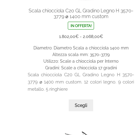
Scala chiocciola C20 GL Gradino Legno H 3570-
3779 ⌀ 1400 mm custom
IN OFFERTA!
Fascia
1.802,00
€
-
2.068,00
€
di
Diametro: Diametro Scala a chiocciola 1400 mm
prezzo:
Altezza scala mm: 3570-3779
da
Utilizzo: Scale a chiocciola per Interno
1.802,00€
Gradini: Scale a chiocciola 17 gradini
a
Scala chiocciola C20 GL Gradino Legno H 3570-
2.068,00€
3779 ⌀ 1400 mm custom. 12 colori legno. 9 colori
metallo. 5 ringhiere
Questo
Scegli
prodotto
ha
più
varianti.