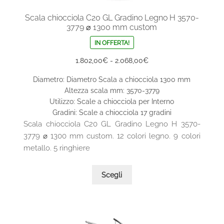
Scala chiocciola C20 GL Gradino Legno H 3570-
3779 ⌀ 1300 mm custom
IN OFFERTA!
Fascia
1.802,00
€
-
2.068,00
€
di
Diametro: Diametro Scala a chiocciola 1300 mm
prezzo:
Altezza scala mm: 3570-3779
da
Utilizzo: Scale a chiocciola per Interno
1.802,00€
Gradini: Scale a chiocciola 17 gradini
a
Scala chiocciola C20 GL Gradino Legno H 3570-
2.068,00€
3779 ⌀ 1300 mm custom. 12 colori legno. 9 colori
metallo. 5 ringhiere
Questo
Scegli
prodotto
ha
più
varianti.