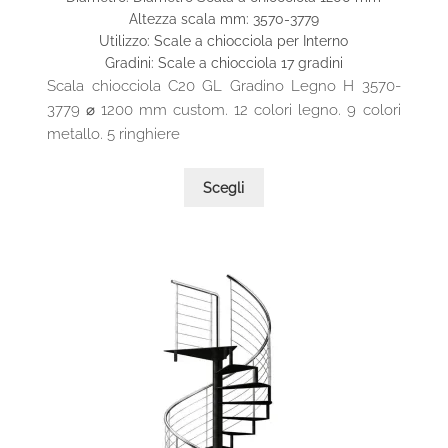
prezzo:
Altezza scala mm: 3570-3779
da
Utilizzo: Scale a chiocciola per Interno
1.710,00€
Gradini: Scale a chiocciola 17 gradini
a
Scala chiocciola C20 GL Gradino Legno H 3570-
1.975,00€
3779 ⌀ 1200 mm custom. 12 colori legno. 9 colori
metallo. 5 ringhiere
Questo
Scegli
prodotto
ha
più
varianti.
Le
opzioni
possono
essere
scelte
nella
pagina
del