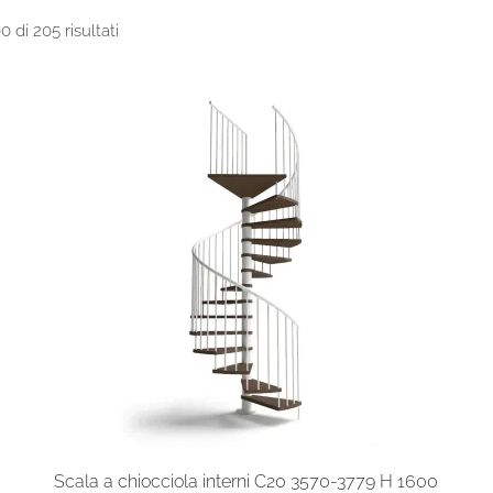
Prezzo:
0 di 205 risultati
dal
più
economico
Scala a chiocciola interni C20 3570-3779 H 1600