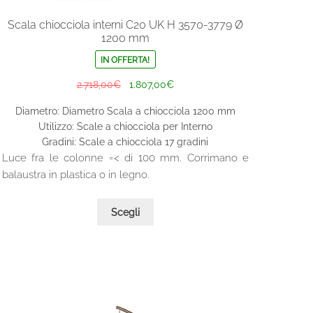
Scala chiocciola interni C20 UK H 3570-3779 Ø
1200 mm
IN OFFERTA!
Il
Il
2.718,00
€
1.807,00
€
prezzo
prezzo
Diametro: Diametro Scala a chiocciola 1200 mm
originale
attuale
Utilizzo: Scale a chiocciola per Interno
era:
è:
Gradini: Scale a chiocciola 17 gradini
2.718,00€.
1.807,00€.
Luce fra le colonne =< di 100 mm. Corrimano e
balaustra in plastica o in legno.
Questo
Scegli
prodotto
ha
più
varianti.
Le
opzioni