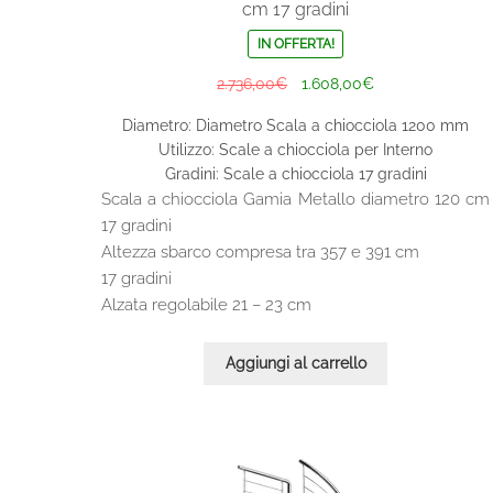
cm 17 gradini
IN OFFERTA!
Il
Il
2.736,00
€
1.608,00
€
prezzo
prezzo
Diametro: Diametro Scala a chiocciola 1200 mm
originale
attuale
Utilizzo: Scale a chiocciola per Interno
era:
è:
Gradini: Scale a chiocciola 17 gradini
2.736,00€.
1.608,00€.
Scala a chiocciola Gamia Metallo diametro 120 cm
17 gradini
Altezza sbarco compresa tra 357 e 391 cm
17 gradini
Alzata regolabile 21 – 23 cm
Aggiungi al carrello