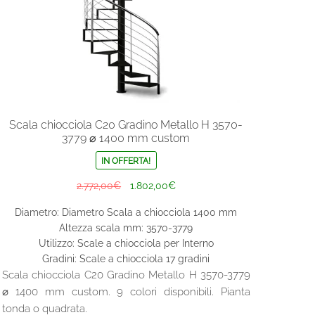
prodotto
Scala chiocciola C20 Gradino Metallo H 3570-
3779 ⌀ 1400 mm custom
IN OFFERTA!
Il
Il
2.772,00
€
1.802,00
€
prezzo
prezzo
Diametro: Diametro Scala a chiocciola 1400 mm
originale
attuale
Altezza scala mm: 3570-3779
era:
è:
Utilizzo: Scale a chiocciola per Interno
2.772,00€.
1.802,00€.
Gradini: Scale a chiocciola 17 gradini
Scala chiocciola C20 Gradino Metallo H 3570-3779
⌀ 1400 mm custom. 9 colori disponibili. Pianta
tonda o quadrata.