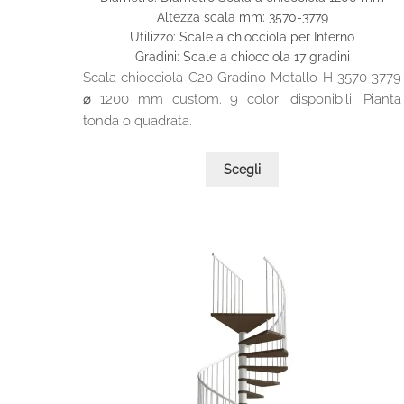
originale
attuale
Altezza scala mm: 3570-3779
era:
è:
Utilizzo: Scale a chiocciola per Interno
2.630,00€.
1.710,00€.
Gradini: Scale a chiocciola 17 gradini
Scala chiocciola C20 Gradino Metallo H 3570-3779
⌀ 1200 mm custom. 9 colori disponibili. Pianta
tonda o quadrata.
Questo
Scegli
prodotto
ha
più
varianti.
Le
opzioni
possono
essere
scelte
nella
pagina
del