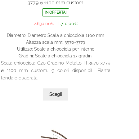
3779 ⌀ 1100 mm custom
IN OFFERTA!
Il
Il
2.630,00
€
1.710,00
€
prezzo
prezzo
Diametro: Diametro Scala a chiocciola 1100 mm
originale
attuale
Altezza scala mm: 3570-3779
era:
è:
Utilizzo: Scale a chiocciola per Interno
2.630,00€.
1.710,00€.
Gradini: Scale a chiocciola 17 gradini
Scala chiocciola C20 Gradino Metallo H 3570-3779
⌀ 1100 mm custom. 9 colori disponibili. Pianta
tonda o quadrata.
Questo
Scegli
prodotto
ha
più
varianti.
Le
opzioni