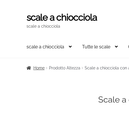
scale a chiocciola
Vai
Vai
alla
al
scale a chiocciola
navigazione
contenuto
scale a chiocciola
Tutte le scale
Home
Prodotto Altezza
Scale a chiocciola con 
Scale a 