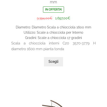
mm
IN OFFERTA!
Il
Il
3.394,00
€
1.697,00
€
prezzo
prezzo
Diametro: Diametro Scala a chiocciola 1600 mm
originale
attuale
Utilizzo: Scale a chiocciola per Interno
era:
è:
Gradini: Scale a chiocciola 17 gradini
3.394,00€.
1.697,00€.
Scala a chiocciola interni C20 3570-3779 H
diametro 1600 mm pianta tonda
Questo
Scegli
prodotto
ha
più
varianti.
Le
opzioni
possono
essere
scelte