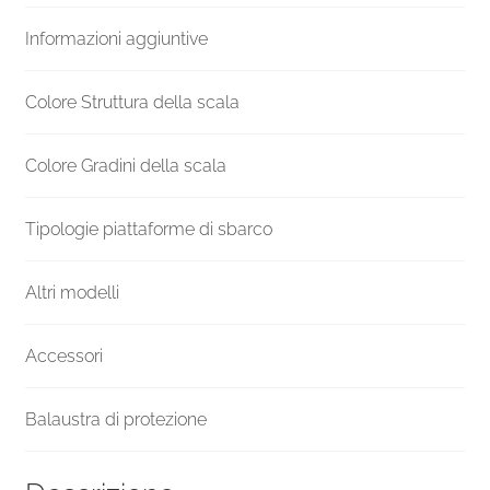
gradini
Informazioni aggiuntive
diametro
105
cm
Colore Struttura della scala
quantità
Colore Gradini della scala
Tipologie piattaforme di sbarco
Altri modelli
Accessori
Balaustra di protezione