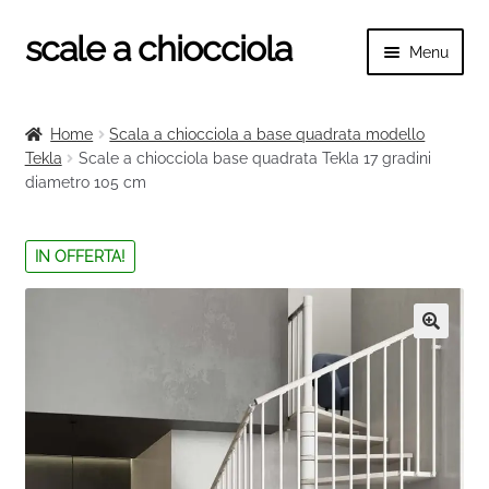
scale a chiocciola
Vai
Vai
Menu
alla
al
navigazione
contenuto
Espand
scale a chiocciola
il
Home
Scala a chiocciola a base quadrata modello
menu
Espand
Tekla
Scale a chiocciola base quadrata Tekla 17 gradini
Tutte le scale
child
diametro 105 cm
il
menu
Espand
Categorie scale
child
il
IN OFFERTA!
menu
Espand
Ringhiere e balaustre
child
il
menu
🔍
child