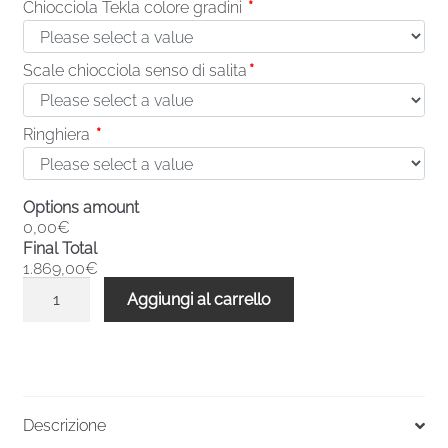
Chiocciola Tekla colore gradini
*
Scale chiocciola senso di salita
*
Ringhiera
*
Options amount
0,00€
Final Total
1.869,00€
Scale
Aggiungi al carrello
a
chiocciola
base
quadrata
Tekla
Descrizione
17