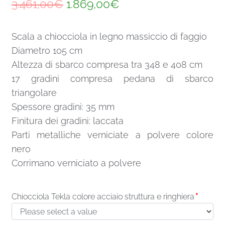
Il
Il
3.461,00
€
1.869,00
€
prezzo
prezzo
Scala a chiocciola in legno massiccio di faggio
originale
attuale
Diametro 105 cm
era:
è:
Altezza di sbarco compresa tra 348 e 408 cm
3.461,00€.
1.869,00€.
17 gradini compresa pedana di sbarco
triangolare
Spessore gradini: 35 mm
Finitura dei gradini: laccata
Parti metalliche verniciate a polvere colore
nero
Corrimano verniciato a polvere
Chiocciola Tekla colore acciaio struttura e ringhiera
*