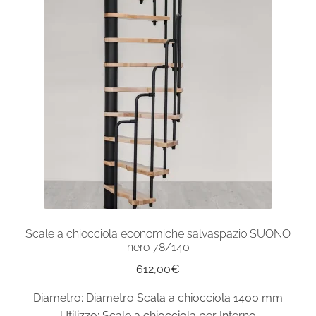
4.50
Scale a chiocciola con altezza da metri 4.51 a
4.75
Scale a chiocciola con altezza da metri 4.76 a
5.00
Scale a chiocciola con altezza da metri 5.01 a
5.25
Scale a chiocciola con altezza da metri 5.26 a
5.50
Scale a chiocciola economiche salvaspazio SUONO
nero 78/140
Scale a chiocciola con altezza da metri 5.51 a
612,00
€
5.75
Diametro: Diametro Scala a chiocciola 1400 mm
Scale a chiocciola con altezza da metri 5.76 a
Utilizzo: Scale a chiocciola per Interno