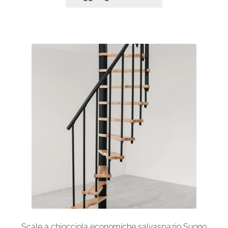
Scale a chiocciola economiche salvaspazio Suono