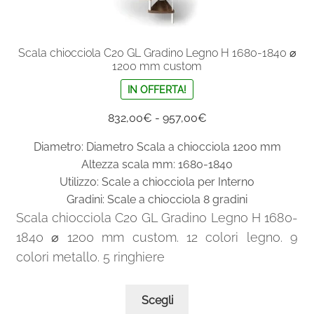
Scala chiocciola C20 GL Gradino Legno H 1680-1840 ⌀
1200 mm custom
IN OFFERTA!
Fascia
832,00
€
-
957,00
€
di
Diametro: Diametro Scala a chiocciola 1200 mm
prezzo:
Altezza scala mm: 1680-1840
da
Utilizzo: Scale a chiocciola per Interno
832,00€
Gradini: Scale a chiocciola 8 gradini
a
Scala chiocciola C20 GL Gradino Legno H 1680-
957,00€
1840 ⌀ 1200 mm custom. 12 colori legno. 9
colori metallo. 5 ringhiere
Questo
Scegli
prodotto