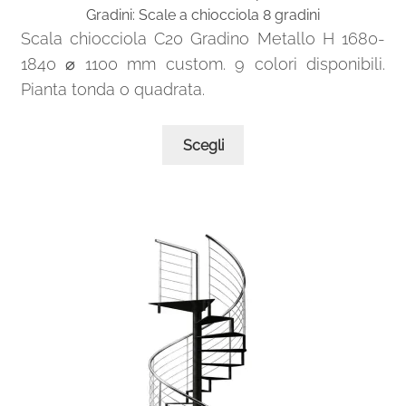
Gradini: Scale a chiocciola 8 gradini
Scala chiocciola C20 Gradino Metallo H 1680-
1840 ⌀ 1100 mm custom. 9 colori disponibili.
Pianta tonda o quadrata.
Questo
Scegli
prodotto
ha
più
varianti.
Le
opzioni
possono
essere
scelte
nella
pagina