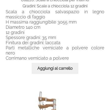
6.00
Gradini: Scale a chiocciola 12 gradini
Scala a chiocciola salvaspazio in legno
massiccio di faggio
Scale a chiocciola con altezza da metri 6.01 a
H massima raggiungibile 3055 mm
6.25
Diametro 140 cm
12 gradini
Spessore gradini: 35 mm
Scale a chiocciola con altezza da metri 6.26 a
Finitura dei gradini: laccata
6.50
Parti metalliche verniciate a polvere colore
nero
Espand
Diametro scale
Corrimano verniciato a polvere
il
menu
Aggiungi al carrello
Espand
Pianta scala a chiocciola
child
il
menu
Scala a chiocciola economiche
child
Scala a chiocciola salvaspazio
Scale a chiocciola in ghisa