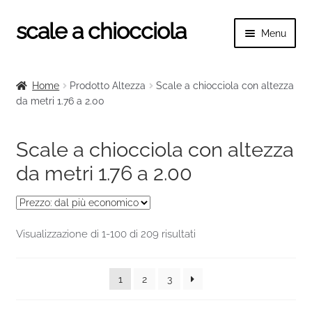
scale a chiocciola
Vai
Vai
Menu
alla
al
navigazione
contenuto
Espand
scale a chiocciola
il
Home
Prodotto Altezza
Scale a chiocciola con altezza
menu
Espand
da metri 1.76 a 2.00
Tutte le scale
child
il
menu
Espand
Categorie scale
Scale a chiocciola con altezza
child
il
da metri 1.76 a 2.00
menu
Espand
Altezza scala
child
il
menu
Scale a chiocciola con altezza da metri 1.00 a
child
1.25
Prezzo:
Visualizzazione di 1-100 di 209 risultati
dal
più
Scale a chiocciola con altezza da metri 1.26 a
1
2
3
economico
1.50