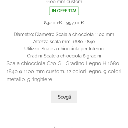
1100 mm custom
IN OFFERTA!
Fascia
832,00
€
-
957,00
€
di
Diametro: Diametro Scala a chiocciola 1100 mm
prezzo:
Altezza scala mm: 1680-1840
da
Utilizzo: Scale a chiocciola per Interno
832,00€
Gradini: Scale a chiocciola 8 gradini
a
Scala chiocciola C20 GL Gradino Legno H 1680-
957,00€
1840 ⌀ 1100 mm custom. 12 colori legno. 9 colori
metallo. 5 ringhiere
Questo
Scegli
prodotto
ha
più
varianti.