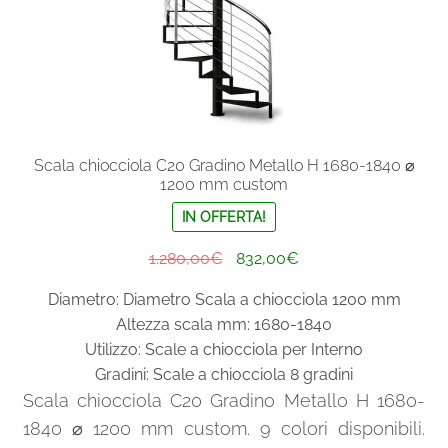
del
prodotto
Scala chiocciola C20 Gradino Metallo H 1680-1840 ⌀
1200 mm custom
IN OFFERTA!
Il
Il
1.280,00
€
832,00
€
prezzo
prezzo
Diametro: Diametro Scala a chiocciola 1200 mm
originale
attuale
Altezza scala mm: 1680-1840
era:
è:
Utilizzo: Scale a chiocciola per Interno
1.280,00€.
832,00€.
Gradini: Scale a chiocciola 8 gradini
Scala chiocciola C20 Gradino Metallo H 1680-
1840 ⌀ 1200 mm custom. 9 colori disponibili.