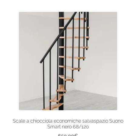
Scale a chiocciola economiche salvaspazio Suono
Smart nero 68/120
650,00
€