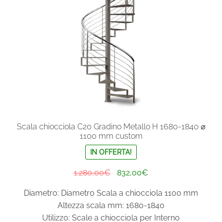
Scala chiocciola C20 Gradino Metallo H 1680-1840 ⌀
1100 mm custom
IN OFFERTA!
Il
Il
1.280,00
€
832,00
€
prezzo
prezzo
Diametro: Diametro Scala a chiocciola 1100 mm
originale
attuale
Altezza scala mm: 1680-1840
era:
è:
Utilizzo: Scale a chiocciola per Interno
1.280,00€.
832,00€.