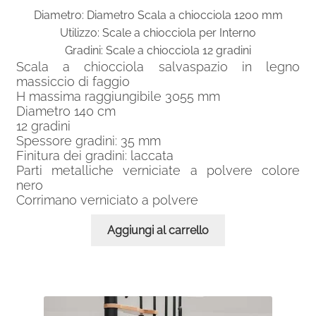
Diametro: Diametro Scala a chiocciola 1200 mm
Scale a chiocciola con altezza da metri 3.01 a
Utilizzo: Scale a chiocciola per Interno
3.25
Gradini: Scale a chiocciola 12 gradini
Scala a chiocciola salvaspazio in legno
Scale a chiocciola con altezza da metri 3.26 a
massiccio di faggio
H massima raggiungibile 3055 mm
3.50
Diametro 140 cm
12 gradini
Scale a chiocciola con altezza da metri 3.51 a
Spessore gradini: 35 mm
3.75
Finitura dei gradini: laccata
Parti metalliche verniciate a polvere colore
nero
Scale a chiocciola con altezza da metri 3.76 a
Corrimano verniciato a polvere
4.00
Aggiungi al carrello
Scale a chiocciola con altezza da metri 4.01 a
4.25
Scale a chiocciola con altezza da metri 4.26 a