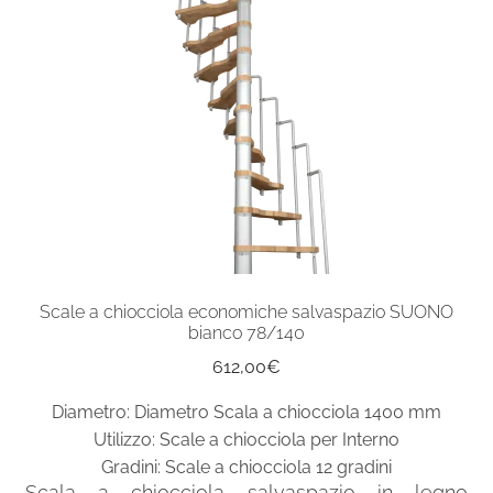
Scala a chiocciola per esterni in acciaio Aisi 304
Espand
Ringhiere e balaustre
il
menu
child
Scale a chiocciola economiche salvaspazio SUONO
bianco 78/140
612,00
€
Diametro: Diametro Scala a chiocciola 1400 mm
Utilizzo: Scale a chiocciola per Interno
Gradini: Scale a chiocciola 12 gradini
Scala a chiocciola salvaspazio in legno