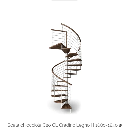
ha
più
varianti.
Le
opzioni
possono
essere
scelte
nella
pagina
del
prodotto
Scala chiocciola C20 GL Gradino Legno H 1680-1840 ⌀