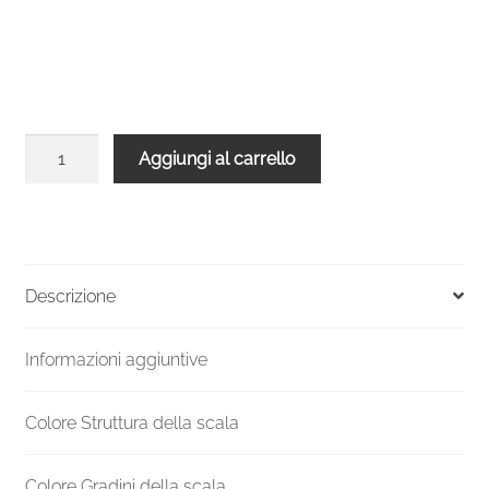
Scale
Aggiungi al carrello
a
chiocciola
economiche
salvaspazio
Suono
Descrizione
Smart
grigia
Informazioni aggiuntive
68/120
quantità
Colore Struttura della scala
Colore Gradini della scala