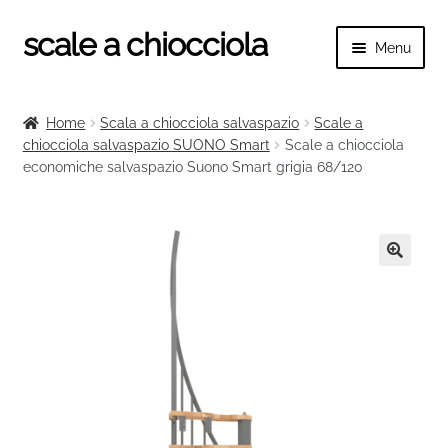
scale a chiocciola
Vai
Vai
Menu
alla
al
navigazione
contenuto
Espand
scale a chiocciola
il
Home
Scala a chiocciola salvaspazio
Scale a
menu
Espand
chiocciola salvaspazio SUONO Smart
Scale a chiocciola
Tutte le scale
child
economiche salvaspazio Suono Smart grigia 68/120
il
menu
Espand
Categorie scale
child
il
menu
Espand
Ringhiere e balaustre
child
il
🔍
menu
child