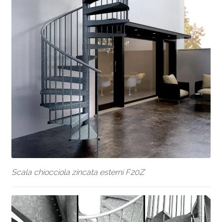
Scala chiocciola zincata esterni F20Z