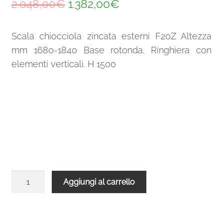
Il
Il
2.048,00
€
1.382,00
€
prezzo
prezzo
Scala chiocciola zincata esterni F20Z Altezza
originale
attuale
mm 1680-1840 Base rotonda. Ringhiera con
era:
è:
elementi verticali. H 1500
2.048,00€.
1.382,00€.
Scala
Aggiungi al carrello
chiocciola
zincata
esterni