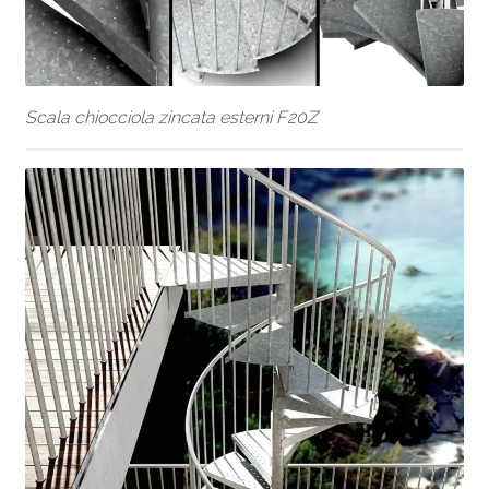
Scala chiocciola zincata esterni F20Z