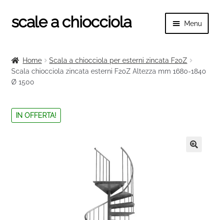
scale a chiocciola
Vai
Vai
Menu
alla
al
navigazione
contenuto
Espand
scale a chiocciola
il
Home
Scala a chiocciola per esterni zincata F20Z
menu
Espand
Scala chiocciola zincata esterni F20Z Altezza mm 1680-1840
Tutte le scale
child
Ø 1500
il
menu
Espand
Categorie scale
child
il
IN OFFERTA!
menu
Espand
Ringhiere e balaustre
child
il
menu
🔍
child