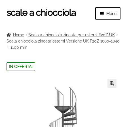
scale a chiocciola
Vai
Vai
Menu
alla
al
navigazione
contenuto
Espand
scale a chiocciola
il
Home
Scala a chiocciola zincata per esterni F20Z UK
menu
Espand
Scala chiocciola zincata esterni Versione UK F20Z 1680-1840
Tutte le scale
child
H 1100 mm
il
menu
Espand
Categorie scale
child
il
IN OFFERTA!
menu
Espand
Ringhiere e balaustre
child
il
menu
🔍
child