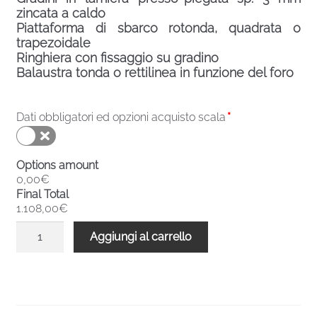
zincata a caldo
Piattaforma di sbarco rotonda, quadrata o
trapezoidale
Ringhiera con fissaggio su gradino
Balaustra tonda o rettilinea in funzione del foro
Dati obbligatori ed opzioni acquisto scala
*
Options amount
0,00€
Final Total
1.108,00€
Scala
Aggiungi al carrello
chiocciola
zincata
esterni
Versione