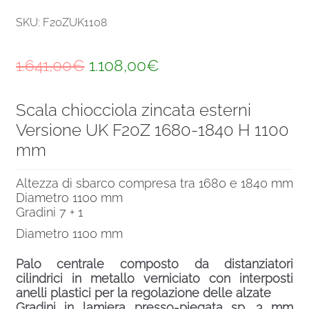
SKU: F20ZUK1108
Il
Il
1.641,00
€
1.108,00
€
prezzo
prezzo
Scala chiocciola zincata esterni
originale
attuale
Versione UK F20Z 1680-1840 H 1100
era:
è:
mm
1.641,00€.
1.108,00€.
Altezza di sbarco compresa tra 1680 e 1840 mm
Diametro 1100 mm
Gradini 7 + 1
Diametro 1100 mm
Palo centrale composto da distanziatori
cilindrici in metallo verniciato con interposti
anelli plastici per la regolazione delle alzate
Gradini in lamiera presso-piegata sp. 3 mm