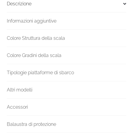
UK
Descrizione
F20Z
1680-
Informazioni aggiuntive
1840
H
1100
Colore Struttura della scala
mm
quantità
Colore Gradini della scala
Tipologie piattaforme di sbarco
Altri modelli
Accessori
Balaustra di protezione