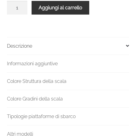
Scala
Aggiungi al carrello
a
chiocciola
salvaspazio
METALLICA
bianca
Descrizione
quantità
Informazioni aggiuntive
Colore Struttura della scala
Colore Gradini della scala
Tipologie piattaforme di sbarco
Altri modelli