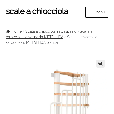
scale a chiocciola
Vai
Vai
Menu
alla
al
navigazione
contenuto
Espand
scale a chiocciola
il
Home
Scala a chiocciola salvaspazio
Scala a
menu
Espand
chiocciola salvaspazio METALLICA
Scala a chiocciola
Tutte le scale
child
salvaspazio METALLICA bianca
il
menu
Espand
Categorie scale
child
il
menu
Espand
Ringhiere e balaustre
child
il
🔍
menu
child