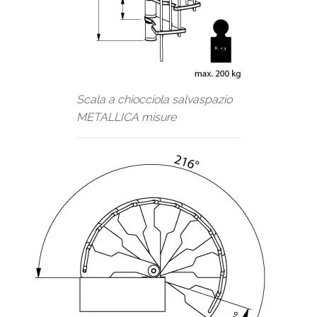
Scala a chiocciola salvaspazio
METALLICA misure