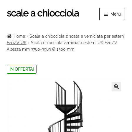
scale a chiocciola
Vai
Vai
Menu
alla
al
navigazione
contenuto
Espand
scale a chiocciola
il
Home
Scala a chiocciola zincata e verniciata per esterni
menu
Espand
F20ZV UK
Scala chiocciola verniciata esterni UK F20ZV
Tutte le scale
child
Altezza mm 3780-3989 Ø 1300 mm
il
menu
Espand
Categorie scale
child
il
IN OFFERTA!
menu
Espand
Ringhiere e balaustre
child
il
menu
🔍
child