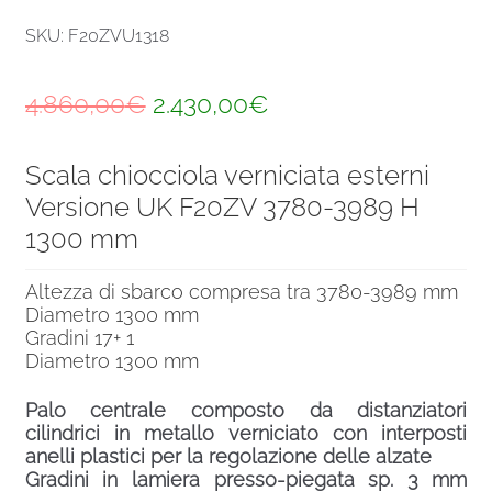
SKU: F20ZVU1318
Il
Il
4.860,00
€
2.430,00
€
prezzo
prezzo
Scala chiocciola verniciata esterni
originale
attuale
Versione UK F20ZV 3780-3989 H
era:
è:
1300 mm
4.860,00€.
2.430,00€.
Altezza di sbarco compresa tra 3780-3989 mm
Diametro 1300 mm
Gradini 17+ 1
Diametro 1300 mm
Palo centrale composto da distanziatori
cilindrici in metallo verniciato con interposti
anelli plastici per la regolazione delle alzate
Gradini in lamiera presso-piegata sp. 3 mm