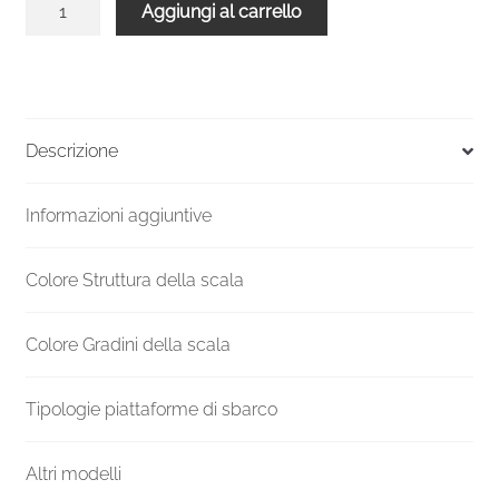
Aggiungi al carrello
chiocciola
verniciata
esterni
UK
F20ZV
Descrizione
Altezza
mm
Informazioni aggiuntive
3780-
3989
Ø
Colore Struttura della scala
1300
mm
Colore Gradini della scala
quantità
Tipologie piattaforme di sbarco
Altri modelli