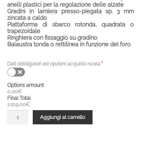
anelli plastici per la regolazione delle alzate
Gradini in lamiera presso-piegata sp. 3 mm
zincata a caldo
Piattaforma di sbarco rotonda, quadrata o
trapezoidale
Ringhiera con fissaggio su gradino
Balaustra tonda o rettilinea in funzione del foro
Dati obbligatori ed opzioni acquisto scala
*
Options amount
0,00€
Final Total
2.219,00€
Scala
Aggiungi al carrello
chiocciola
zincata
esterni