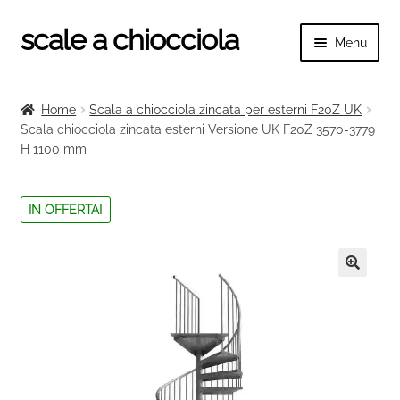
scale a chiocciola
Vai
Vai
Menu
alla
al
navigazione
contenuto
Espand
scale a chiocciola
il
Home
Scala a chiocciola zincata per esterni F20Z UK
menu
Espand
Scala chiocciola zincata esterni Versione UK F20Z 3570-3779
Tutte le scale
child
H 1100 mm
il
menu
Espand
Categorie scale
child
il
IN OFFERTA!
menu
Espand
Ringhiere e balaustre
child
il
menu
🔍
child