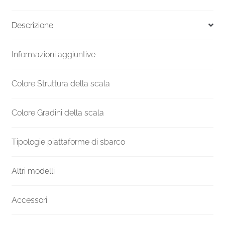
Versione
UK
Descrizione
F20Z
3570-
Informazioni aggiuntive
3779
H
1100
Colore Struttura della scala
mm
quantità
Colore Gradini della scala
Tipologie piattaforme di sbarco
Altri modelli
Accessori