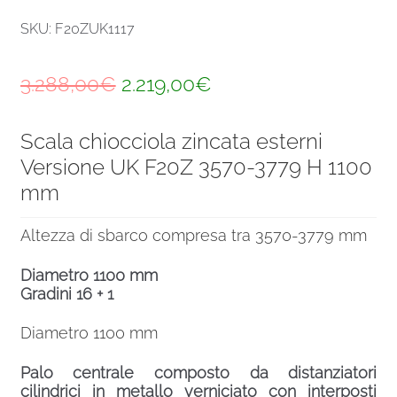
SKU: F20ZUK1117
Il
Il
3.288,00
€
2.219,00
€
prezzo
prezzo
Scala chiocciola zincata esterni
originale
attuale
Versione UK F20Z 3570-3779 H 1100
era:
è:
mm
3.288,00€.
2.219,00€.
Altezza di sbarco compresa tra 3570-3779 mm
Diametro 1100 mm
Gradini 16 + 1
Diametro 1100 mm
Palo centrale composto da distanziatori
cilindrici in metallo verniciato con interposti