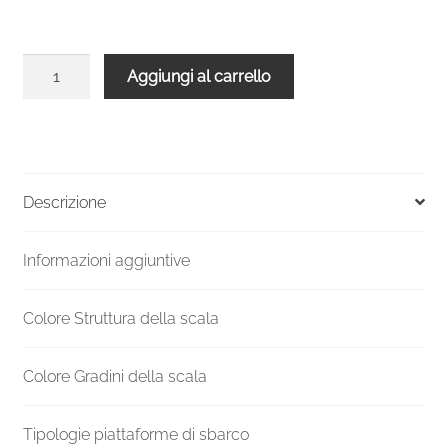
Scala
Aggiungi al carrello
chiocciola
interni
C20
UK
H
Descrizione
3780-
3989
Informazioni aggiuntive
Ø
1600
mm
Colore Struttura della scala
quantità
Colore Gradini della scala
Tipologie piattaforme di sbarco