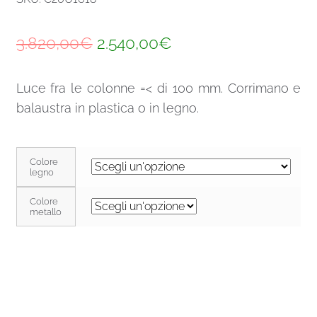
Il
Il
3.820,00
€
2.540,00
€
prezzo
prezzo
Luce fra le colonne =< di 100 mm. Corrimano e
originale
attuale
balaustra in plastica o in legno.
era:
è:
3.820,00€.
2.540,00€.
Colore
legno
Colore
metallo