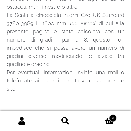
ostacoli, muri, finestre o altro.
La Scala a chiocciola interni C20 UK Standard
3780-3989 H 1600 mm,
per interni
, di cui alla
presente pagina è stata calcolata con un
numero di gradini pari a 8; questo non
impedisce che si possa avere un numero di
gradini diverso modificando le alzate tra
gradino e gradino.
Per eventuali informazioni inviate una
mail
o
telefonate ai numeri che trovate sul presnte
sito.
SCALE A CHIOCCIOLA DI FORMA
0
ROTONDA O QUADRATA
Cerca:
Cerca