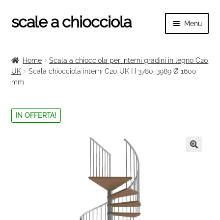
scale a chiocciola
Vai
Vai
Menu
alla
al
navigazione
contenuto
Espand
scale a chiocciola
il
Home
Scala a chiocciola per interni gradini in legno C20
menu
Espand
UK
Scala chiocciola interni C20 UK H 3780-3989 Ø 1600
Tutte le scale
child
mm
il
menu
Espand
Categorie scale
child
il
IN OFFERTA!
menu
Espand
Ringhiere e balaustre
child
il
menu
🔍
child