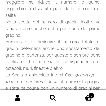
maggiore ne riduce il numero, e quindi
l’ingombro, a discapito però della comodità di
salita.
Nella scelta del numero di gradini inoltre va
tenuto conto anche della posizione del primo
gradino.
Aumentare o diminuire il numero totale di
gradini determina anche uno spostamento del
gradino di partenza, per questo è sempre bene
verificare che non sia in corrispondenza di
ostacoli, muri, finestre o altro.
La Scala a chiocciola interni C20 3570-3779 H
1200 mm,
per interni
, di cui alla presente pagina
è stata calcolata con un numero di gradini pari
a 8; questo non impedisce che si possa avere
0
un numero di gradini diverso modificando le
Cerca:
Cerca