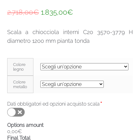
Il
Il
2.718,00
€
1.835,00
€
prezzo
prezzo
Scala a chiocciola interni C20 3570-3779 H
originale
attuale
diametro 1200 mm pianta tonda
era:
è:
2.718,00€.
1.835,00€.
Colore
legno
Colore
metallo
Dati obbligatori ed opzioni acquisto scala
*
Options amount
0,00€
Final Total