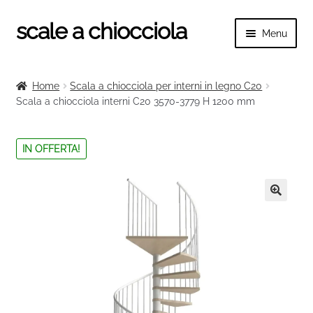
scale a chiocciola
Vai
Vai
Menu
alla
al
navigazione
contenuto
Espand
scale a chiocciola
il
Home
Scala a chiocciola per interni in legno C20
menu
Espand
Scala a chiocciola interni C20 3570-3779 H 1200 mm
Tutte le scale
child
il
menu
Espand
Categorie scale
IN OFFERTA!
child
il
menu
Espand
Ringhiere e balaustre
child
il
menu
🔍
child