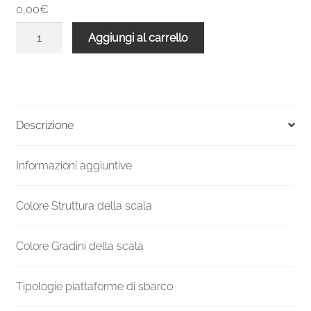
0,00€
Scala
Aggiungi al carrello
a
chiocciola
interni
C20
3570-
Descrizione
3779
H
Informazioni aggiuntive
1200
mm
quantità
Colore Struttura della scala
Colore Gradini della scala
Tipologie piattaforme di sbarco