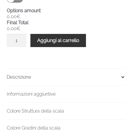
Options amount
0,00€
Final Total
0,00€
Scala
Aggiungi al carrello
a
chiocciola
interni
metallo
F20
Descrizione
3780-
3989
Informazioni aggiuntive
H
1100
mm
Colore Struttura della scala
quantità
Colore Gradini della scala