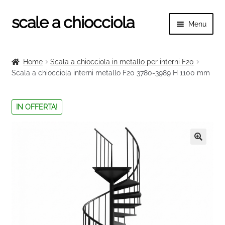
scale a chiocciola
Vai
Vai
Menu
alla
al
navigazione
contenuto
Espand
scale a chiocciola
il
Home
Scala a chiocciola in metallo per interni F20
menu
Espand
Scala a chiocciola interni metallo F20 3780-3989 H 1100 mm
Tutte le scale
child
il
menu
Espand
Categorie scale
IN OFFERTA!
child
il
menu
Espand
Ringhiere e balaustre
child
il
menu
🔍
child