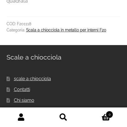
quadrata
COD:
F201118
Categoria:
Scala a chiocciola in metallo per interni F20
Scale a chiocciola
scale a chiocciola
Contatti
Chi siamo
Cassa
0
Carrello
Cerca:
Cerca