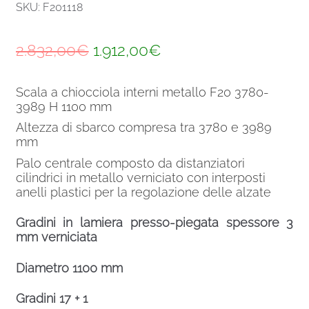
SKU: F201118
Il
Il
2.832,00
€
1.912,00
€
prezzo
prezzo
Scala a chiocciola interni metallo F20 3780-
originale
attuale
3989 H 1100 mm
era:
è:
Altezza di sbarco compresa tra 3780 e 3989
mm
2.832,00€.
1.912,00€.
Palo centrale composto da distanziatori
cilindrici in metallo verniciato con interposti
anelli plastici per la regolazione delle alzate
Gradini in lamiera presso-piegata spessore 3
mm verniciata
Diametro 1100 mm
Gradini 17 + 1