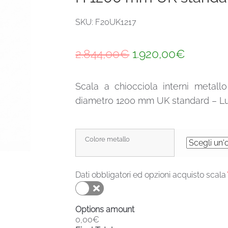
SKU: F20UK1217
Il
Il
2.844,00
€
1.920,00
€
prezzo
prezzo
Scala a chiocciola interni metal
originale
attuale
diametro 1200 mm UK standard – Lu
era:
è:
2.844,00€.
1.920,0
Colore metallo
Dati obbligatori ed opzioni acquisto scala
Options amount
0,00€