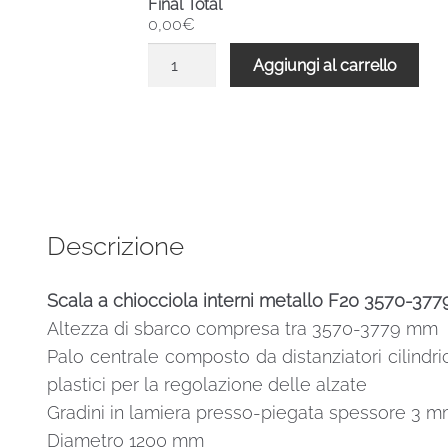
Final Total
0,00€
Scala
Aggiungi al carrello
a
chiocciola
interni
metallo
F20
3570-
3779
Descrizione
H
1200
Scala a chiocciola interni metallo F20 3570-3
mm
Altezza di sbarco compresa tra 3570-3779 mm
UK
standard
Palo centrale composto da distanziatori cilindric
quantità
plastici per la regolazione delle alzate
Gradini in lamiera presso-piegata spessore 3 m
Diametro 1200 mm