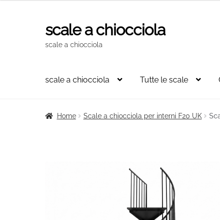
originale
attuale
era:
è:
scale a chiocciola
Vai
Vai
2.844,00€.
1.920,00€.
alla
al
scale a chiocciola
navigazione
contenuto
scale a chiocciola
Tutte le scale
Home
Scale a chiocciola per interni F20 UK
Sca