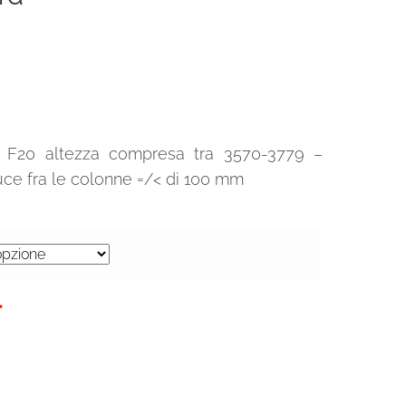
lo F20 altezza compresa tra 3570-3779 –
ce fra le colonne =/< di 100 mm
0€.
*