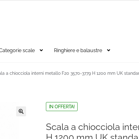
Categorie scale
Ringhiere e balaustre
la a chiocciola interni metallo F20 3570-3779 H 1200 mm UK standa
IN OFFERTA!
🔍
Scala a chiocciola int
H 1200 mm UK standa