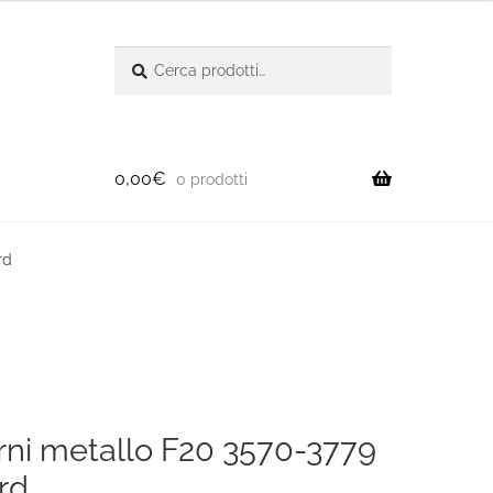
Cerca:
Cerca
0,00
€
0 prodotti
rd
erni metallo F20 3570-3779
rd