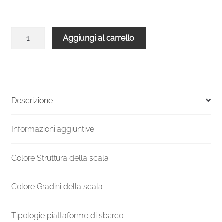
Scala
Aggiungi al carrello
chiocciola
interni
C20
UK
H
Descrizione
3570-
3779
Informazioni aggiuntive
Ø
1400
mm
Colore Struttura della scala
quantità
Colore Gradini della scala
Tipologie piattaforme di sbarco