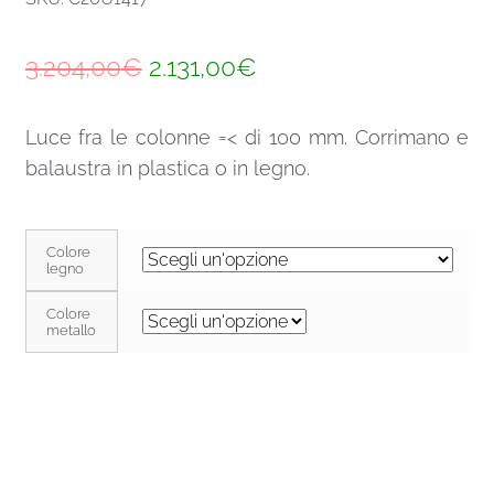
Il
Il
3.204,00
€
2.131,00
€
prezzo
prezzo
Luce fra le colonne =< di 100 mm. Corrimano e
originale
attuale
balaustra in plastica o in legno.
era:
è:
3.204,00€.
2.131,00€.
Colore
legno
Colore
metallo