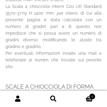
La Scala a chiocciola interni C20 UK Standard
3570-3779 H 1400 mm,
per interni
, di cui alla
presente pagina è stata calcolata con un
numero di gradini pari a 8; questo non
impedisce che si possa avere un numero di
gradini diverso modificando le alzate tra
gradino e gradino.
Per eventuali informazioni inviate una
mail
o
telefonate ai numeri che trovate sul presnte
sito.
SCALE A CHIOCCIOLA DI FORMA
ROTONDA O QUADRATA
0
Cerca:
Cerca
La principale differenza, da cui derivano anche