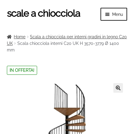
scale a chiocciola
Vai
Vai
Menu
alla
al
navigazione
contenuto
Espand
scale a chiocciola
il
Home
Scala a chiocciola per interni gradini in legno C20
menu
Espand
UK
Scala chiocciola interni C20 UK H 3570-3779 Ø 1400
Tutte le scale
child
mm
il
menu
Espand
Categorie scale
child
il
IN OFFERTA!
menu
Espand
Ringhiere e balaustre
child
il
menu
🔍
child