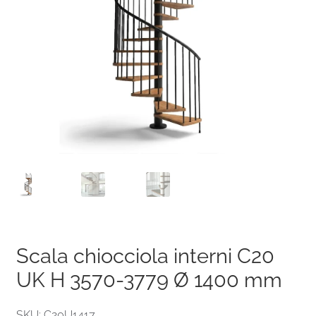
Scala chiocciola interni C20
UK H 3570-3779 Ø 1400 mm
SKU: C20U1417