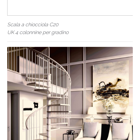
Scala a chiocciola C20
UK 4 colonnine per gradino