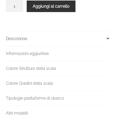
Scala
Aggiungi al carrello
a
chiocciola
VENEZIA
160
cm
Descrizione
nera
Gradino
Informazioni aggiuntive
faggio
quantità
Colore Struttura della scala
Colore Gradini della scala
Tipologie piattaforme di sbarco
Altri modelli