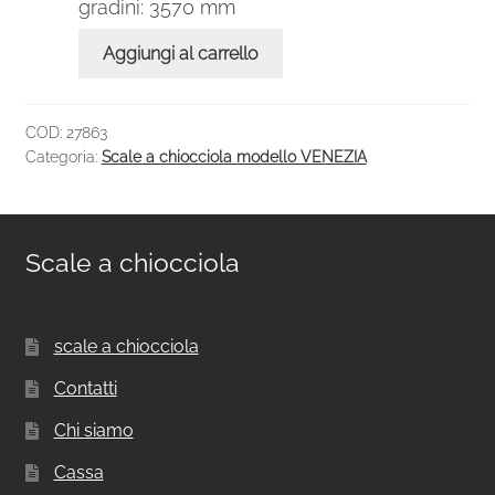
gradini: 3570 mm
Aggiungi al carrello
COD:
27863
Categoria:
Scale a chiocciola modello VENEZIA
Scale a chiocciola
scale a chiocciola
Contatti
Chi siamo
Cassa