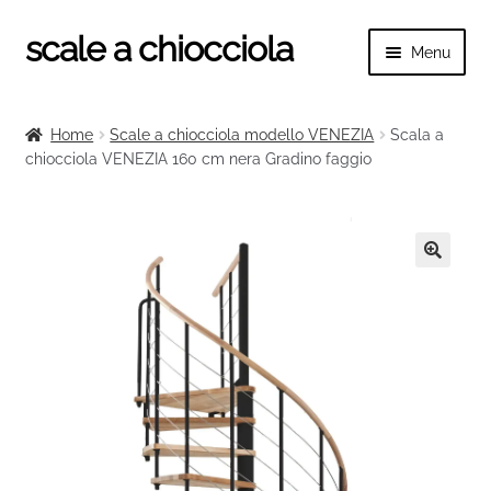
scale a chiocciola
Vai
Vai
Menu
alla
al
navigazione
contenuto
Espand
scale a chiocciola
il
Home
Scale a chiocciola modello VENEZIA
Scala a
menu
Espand
chiocciola VENEZIA 160 cm nera Gradino faggio
Tutte le scale
child
il
menu
Espand
Categorie scale
child
il
menu
Espand
Ringhiere e balaustre
🔍
child
il
menu
child