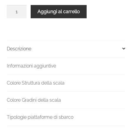
Scala
Aggiungi al carrello
a
chiocciola
Spiral
Smart
bianca
Descrizione
legno
noce
Informazioni aggiuntive
160
cm
diametro
Colore Struttura della scala
quantità
Colore Gradini della scala
Tipologie piattaforme di sbarco