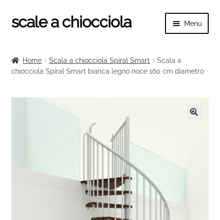
scale a chiocciola
Vai
Vai
Menu
alla
al
navigazione
contenuto
Espand
scale a chiocciola
il
Home
Scala a chiocciola Spiral Smart
Scala a
menu
Espand
chiocciola Spiral Smart bianca legno noce 160 cm diametro
Tutte le scale
child
il
menu
Espand
Categorie scale
child
il
menu
Espand
Ringhiere e balaustre
🔍
child
il
menu
child