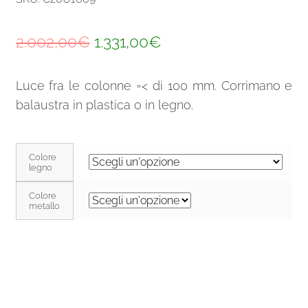
Il
Il
2.002,00
€
1.331,00
€
prezzo
prezzo
Luce fra le colonne =< di 100 mm. Corrimano e
originale
attuale
balaustra in plastica o in legno.
era:
è:
2.002,00€.
1.331,00€.
Colore
legno
Colore
metallo