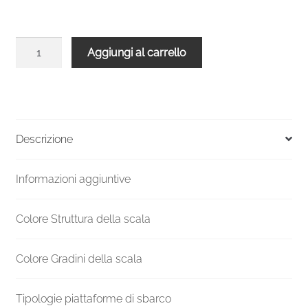
Scala
Aggiungi al carrello
chiocciola
interni
C20
UK
H
Descrizione
1890-
2070
Informazioni aggiuntive
Ø
1600
mm
Colore Struttura della scala
quantità
Colore Gradini della scala
Tipologie piattaforme di sbarco