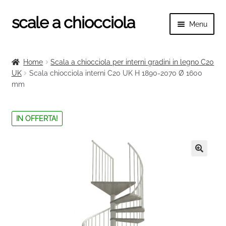
scale a chiocciola
Vai
Vai
Menu
alla
al
navigazione
contenuto
Espand
scale a chiocciola
il
Home
Scala a chiocciola per interni gradini in legno C20
menu
Espand
UK
Scala chiocciola interni C20 UK H 1890-2070 Ø 1600
Tutte le scale
child
mm
il
menu
Espand
Categorie scale
child
il
IN OFFERTA!
menu
Espand
Ringhiere e balaustre
child
il
menu
🔍
child