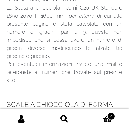
La Scala a chiocciola interni C20 UK Standard
1890-2070 H 1600 mm,
per interni
, di cui alla
presente pagina è stata calcolata con un
numero di gradini pari a 9; questo non
impedisce che si possa avere un numero di
gradini diverso modificando le alzate tra
gradino e gradino.
Per eventuali informazioni inviate una
mail
o
telefonate ai numeri che trovate sul presnte
sito.
SCALE A CHIOCCIOLA DI FORMA
ROTONDA O QUADRATA
0
Cerca:
Cerca
La principale differenza, da cui derivano anche