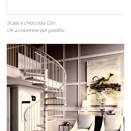
Scala a chiocciola C20
UK 4 colonnine per gradino