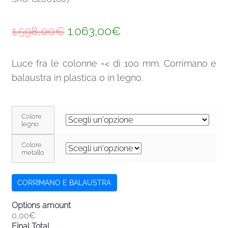
Il
Il
1.598,00
€
1.063,00
€
prezzo
prezzo
Luce fra le colonne =< di 100 mm. Corrimano e
originale
attuale
balaustra in plastica o in legno.
era:
è:
1.598,00€.
1.063,00€.
Colore
legno
Colore
metallo
CORRIMANO E BALAUSTRA
Options amount
0,00€
Final Total