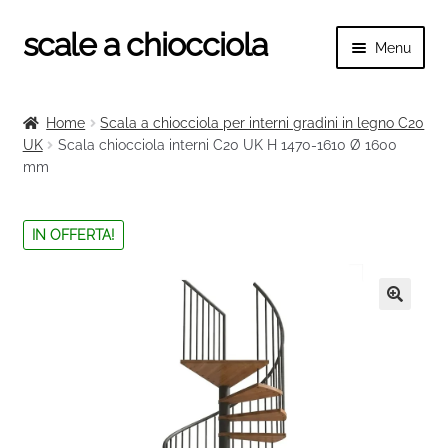
scale a chiocciola
Vai
Vai
Menu
alla
al
navigazione
contenuto
Espand
scale a chiocciola
il
Home
Scala a chiocciola per interni gradini in legno C20
menu
Espand
UK
Scala chiocciola interni C20 UK H 1470-1610 Ø 1600
Tutte le scale
child
mm
il
menu
Espand
Categorie scale
child
il
IN OFFERTA!
menu
Espand
Ringhiere e balaustre
child
il
menu
🔍
child