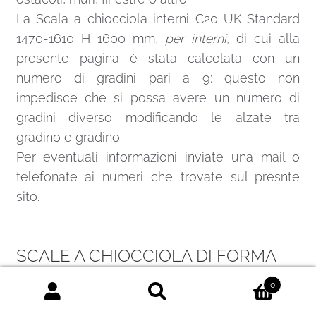
La Scala a chiocciola interni C20 UK Standard
1470-1610 H 1600 mm,
per interni
, di cui alla
presente pagina è stata calcolata con un
numero di gradini pari a 9; questo non
impedisce che si possa avere un numero di
gradini diverso modificando le alzate tra
gradino e gradino.
Per eventuali informazioni inviate una
mail
o
telefonate ai numeri che trovate sul presnte
sito.
SCALE A CHIOCCIOLA DI FORMA
ROTONDA O QUADRATA
0
Cerca:
Cerca
La principale differenza, da cui derivano anche