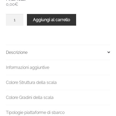
0,00€
Scala
Aggiungi al carrello
chiocciola
interni
C20
UK
H
Descrizione
1470-
1610
Informazioni aggiuntive
Ø
1600
mm
Colore Struttura della scala
quantità
Colore Gradini della scala
Tipologie piattaforme di sbarco