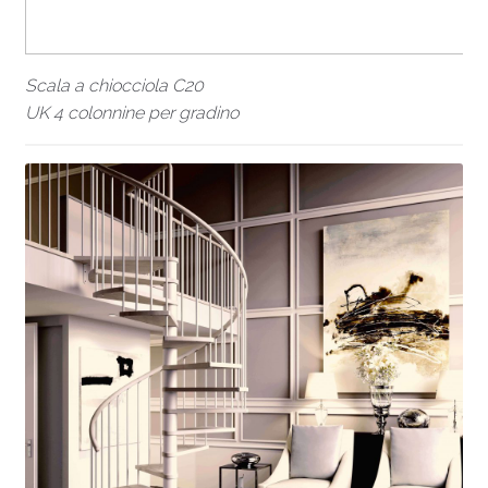
Scala a chiocciola C20
UK 4 colonnine per gradino