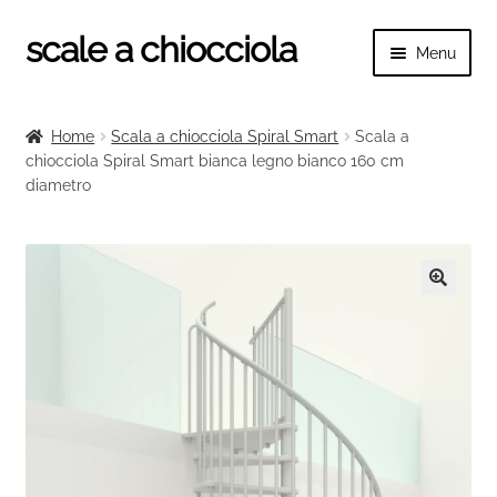
scale a chiocciola
Vai
Vai
Menu
alla
al
navigazione
contenuto
Espand
scale a chiocciola
il
Home
Scala a chiocciola Spiral Smart
Scala a
menu
Espand
chiocciola Spiral Smart bianca legno bianco 160 cm
Tutte le scale
child
diametro
il
menu
Espand
Categorie scale
child
il
menu
Espand
Ringhiere e balaustre
child
il
🔍
menu
child