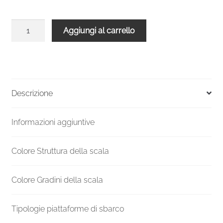
Scala
Aggiungi al carrello
a
chiocciola
Spiral
Smart
bianca
Descrizione
legno
bianco
Informazioni aggiuntive
160
cm
diametro
Colore Struttura della scala
quantità
Colore Gradini della scala
Tipologie piattaforme di sbarco