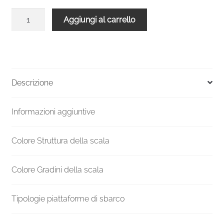
Scala
Aggiungi al carrello
a
chiocciola
Spiral
Smart
bianca
Descrizione
legno
faggio
Informazioni aggiuntive
160
cm
diametro
Colore Struttura della scala
quantità
Colore Gradini della scala
Tipologie piattaforme di sbarco