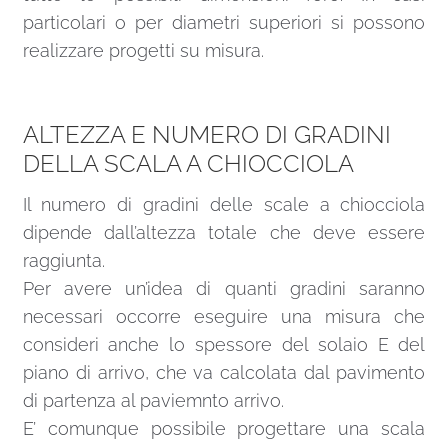
prefabbricati. Dimensioni, prstazioni meccaniche
e sequenza delle prove
NOTE
Precauzioni d’uso
I trattamenti superficiali possono mutare la
colorazione ed il tono se esposti a luce diretta.
Non esporre la scala a fonti di calore oltre i 45°.
Manutenzione
A posa eseguita verificare il completo serraggio
di tutta la viteria che sarà da ricontrollare dopo
circa 12 mesi.