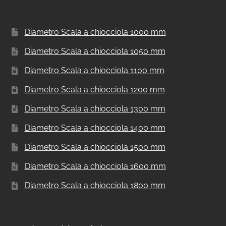
l’ingombro, a discapito però della comodità di
salita.
Nella scelta del numero di gradini inoltre va
tenuto conto anche della posizione del primo
gradino.
Aumentare o diminuire il numero totale di
gradini determina anche uno spostamento del
gradino di partenza, per questo è sempre bene
verificare che non sia in corrispondenza di
ostacoli, muri, finestre o altro.
La Scala a chiocciola interni C20 1470-1610 H
1600 mm,
per interni
, di cui alla presente pagina
è stata calcolata con un numero di gradini pari
a 9; questo non impedisce che si possa avere
un numero di gradini diverso modificando le
alzate tra gradino e gradino.