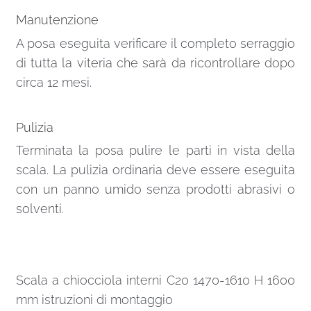
Scala a chiocciola C20
UK 4 colonnine per gradino