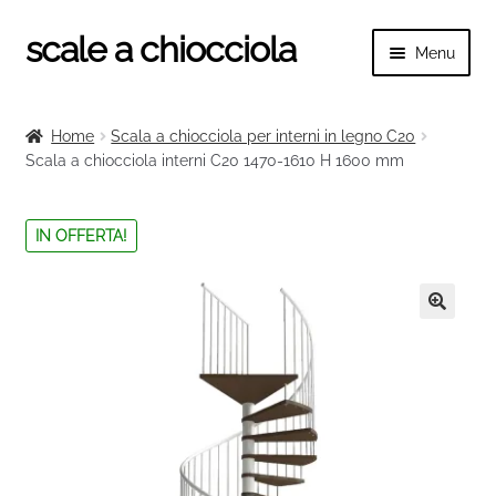
scale a chiocciola
Vai
Vai
Menu
alla
al
navigazione
contenuto
Espand
scale a chiocciola
il
Home
Scala a chiocciola per interni in legno C20
menu
Espand
Scala a chiocciola interni C20 1470-1610 H 1600 mm
Tutte le scale
child
il
menu
Espand
Categorie scale
IN OFFERTA!
child
il
menu
Espand
Ringhiere e balaustre
child
il
menu
🔍
child