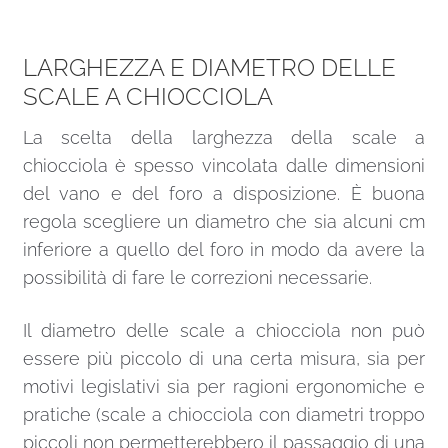
Scala a chiocciola C20 UK 4 colonnine per gradino
La scala modello C20 ha 3 colonnine verticali
per ogni gradino; il modello C20UK ne ha 4.
Alcune immagino possono essere relative al
modello C20UK Standard.