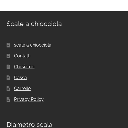
DELLA SCALA A CHIOCCIOLA
Il numero di gradini delle scale a chiocciola
dipende dall’altezza totale che deve essere
raggiunta.
Per avere un’idea di quanti gradini saranno
necessari occorre eseguire una misura che
consideri anche lo spessore del solaio E del
piano di arrivo, che va calcolata dal pavimento
di partenza al paviemnto arrivo.
E’ comunque possibile progettare una scala
con un numero maggiore o minore di gradini.
Tutto dipende dall’alzata fra i gradini che si
sceglie. Un’alzata bassa permette di avere una
scala molto comoda da percorrere, ma con un
elevato numero di gradini. Viceversa un’alzata
maggiore ne riduce il numero, e quindi