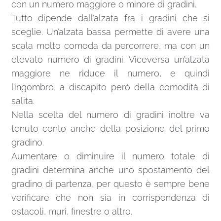
Pulizia
Terminata la posa pulire le parti in vista della
scala. La pulizia ordinaria deve essere eseguita
con un panno umido senza prodotti abrasivi o
solventi.
Scala a chiocciola interni C20 1470-1610 H 1600
mm istruzioni di montaggio
LARGHEZZA E DIAMETRO DELLE
SCALE A CHIOCCIOLA
La scelta della larghezza della scale a