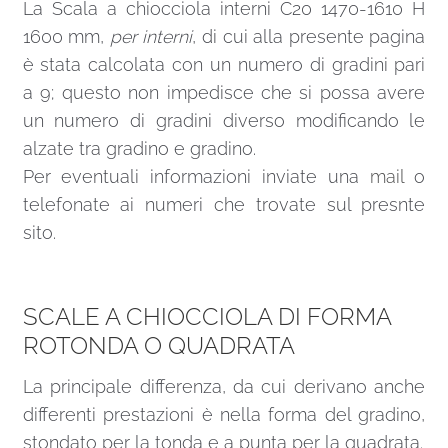
chiocciola è spesso vincolata dalle dimensioni
del vano e del foro a disposizione. È buona
regola scegliere un diametro che sia alcuni cm
inferiore a quello del foro in modo da avere la
possibilità di fare le correzioni necessarie.
Il diametro delle scale a chiocciola non può
essere più piccolo di una certa misura, sia per
motivi legislativi sia per ragioni ergonomiche e
pratiche (scale a chiocciola con diametri troppo
piccoli non permetterebbero il passaggio di una
persona).
Le dimensioni minime per le scale a chiocciola
sono definite nella normativa UNI 10804 del
1999 dove sono definite le linee guida per una
corretta progettazione.