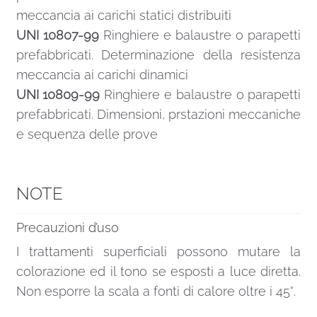
Scala a chiocciola C20 UK 4 colonnine per gradino