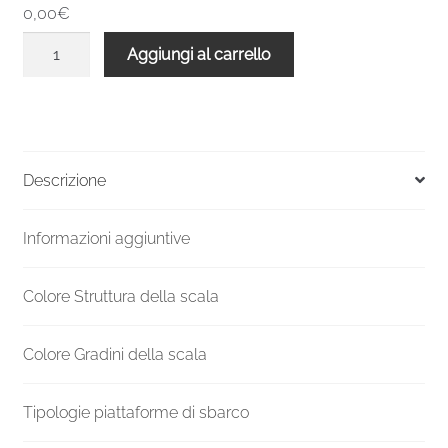
0,00€
Scala
Aggiungi al carrello
a
chiocciola
interni
C20
1470-
Descrizione
1610
H
Informazioni aggiuntive
1600
mm
quantità
Colore Struttura della scala
Colore Gradini della scala
Tipologie piattaforme di sbarco