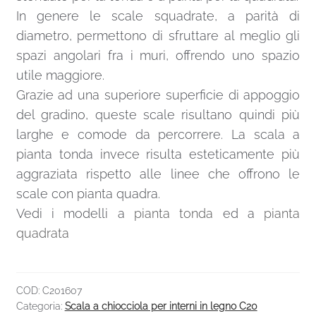
Le scale a chiocciola tonde non dovrebbero
avere un diametro inferiore a 110/120 cm,
mentre quelle a pianta quadra possono arrivare
a un minimo di 100 cm.
Per quanto riguarda il diametro massimo,
invece, l’unico limite è quello progettuale.
Normalmente le dimensioni delle scale a
chiocciola variano da un diametro minimo di
100 cm a un massimo di 200 cm con una
progressione di 10 cm in 10 cm in modo coprire
tutte le possibili dimensioni foro. In casi
particolari o per diametri superiori si possono
realizzare progetti su misura.
ALTEZZA E NUMERO DI GRADINI