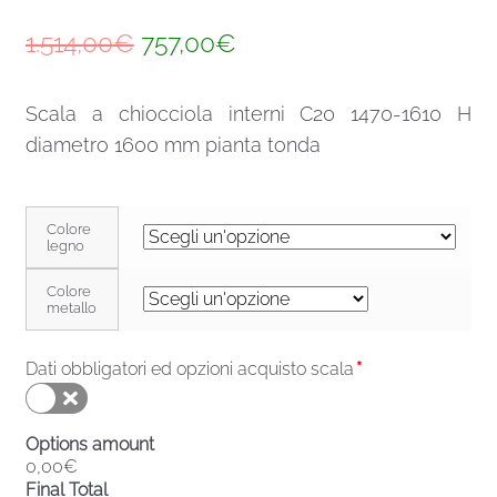
Il
Il
1.514,00
€
757,00
€
prezzo
prezzo
Scala a chiocciola interni C20 1470-1610 H
originale
attuale
diametro 1600 mm pianta tonda
era:
è:
1.514,00€.
757,00€.
Colore
legno
Colore
metallo
Dati obbligatori ed opzioni acquisto scala
*
Options amount
0,00€
Final Total