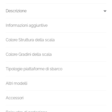
F20Z
Altezza
Descrizione
mm
3990-
Informazioni aggiuntive
4199
Ø
1400
Colore Struttura della scala
quantità
Colore Gradini della scala
Tipologie piattaforme di sbarco
Altri modelli
Accessori