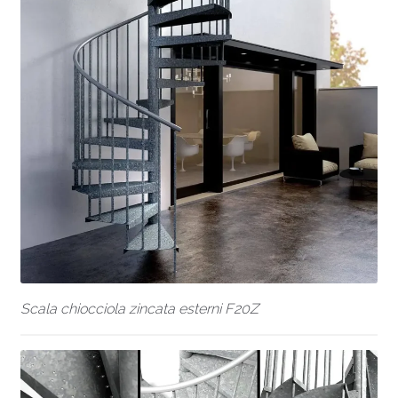
Scala chiocciola zincata esterni F20Z