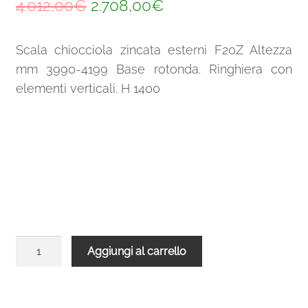
Il
Il
4.012,00
€
2.708,00
€
prezzo
prezzo
Scala chiocciola zincata esterni F20Z Altezza
originale
attuale
mm 3990-4199 Base rotonda. Ringhiera con
era:
è:
elementi verticali. H 1400
4.012,00€.
2.708,00€.
Scala
Aggiungi al carrello
chiocciola
zincata
esterni