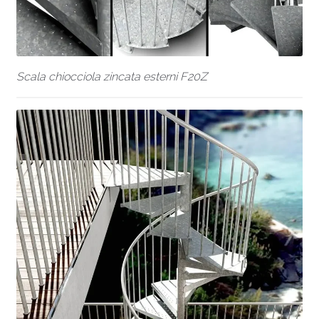
Scala chiocciola zincata esterni F20Z