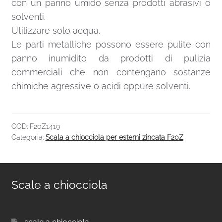
con un panno umido senza prodotti abrasivi o
solventi.
Utilizzare solo acqua.
Le parti metalliche possono essere pulite con
panno inumidito da prodotti di pulizia
commerciali che non contengano sostanze
chimiche agressive o acidi oppure solventi.
COD:
F20Z1419
Categoria:
Scala a chiocciola per esterni zincata F20Z
Scale a chiocciola