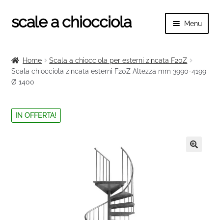
scale a chiocciola
Vai
Vai
Menu
alla
al
navigazione
contenuto
Espand
scale a chiocciola
il
Home
Scala a chiocciola per esterni zincata F20Z
menu
Espand
Scala chiocciola zincata esterni F20Z Altezza mm 3990-4199
Tutte le scale
child
Ø 1400
il
menu
Espand
Categorie scale
child
il
IN OFFERTA!
menu
Espand
Ringhiere e balaustre
child
il
menu
🔍
child