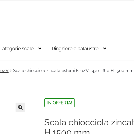
Categorie scale
Ringhiere e balaustre
F20ZV
Scala chiocciola zincata esterni F20ZV 1470-1610 H 1500 mm
IN OFFERTA!
🔍
Scala chiocciola zinca
H 1500 mm