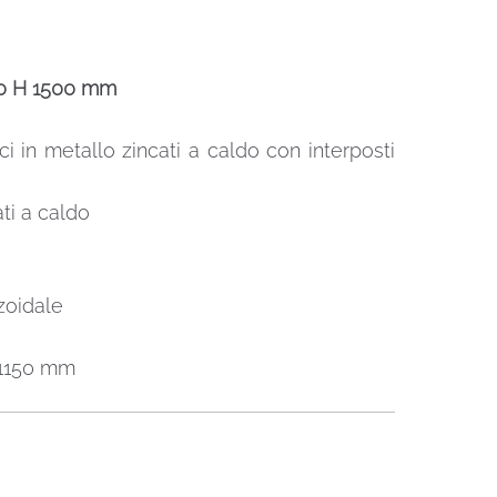
610 H 1500 mm
ci in metallo zincati a caldo con interposti
ti a caldo
zoidale
o 1150 mm