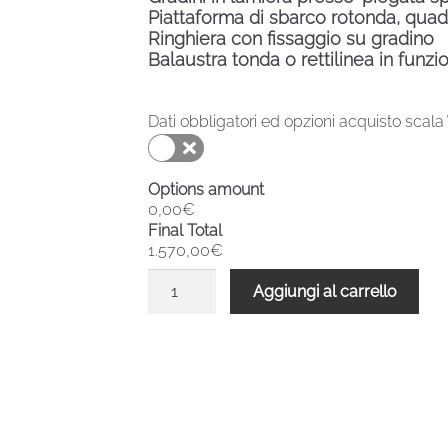
Piattaforma di sbarco rotonda, quad
Ringhiera con fissaggio su gradino
Balaustra tonda o rettilinea in funzi
Dati obbligatori ed opzioni acquisto scala
Options amount
0,00€
Final Total
1.570,00€
Scala
Aggiungi al carrello
chiocciola
zincata
esterni
F20ZV
1470-
1610