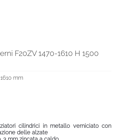
sterni F20ZV 1470-1610 H 1500
€.
0-1610 mm
atori cilindrici in metallo verniciato con
lazione delle alzate
p. 3 mm zincata a caldo