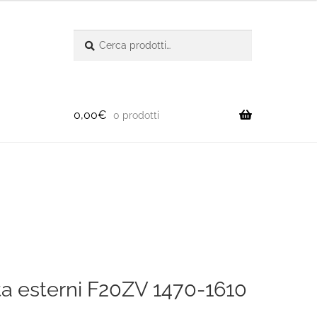
Cerca:
Cerca
0,00
€
0 prodotti
ta esterni F20ZV 1470-1610