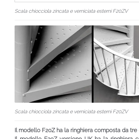
Scala chiocciola zincata e verniciata esterni F20ZV
Scala chiocciola zincata e verniciata esterni F20ZV
Il modello F20Z ha la ringhiera composta da tre 
Il modello F20Z versione UK ha la ringhiera c