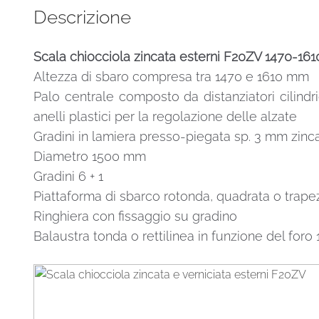
H
Descrizione
1500
mm
Scala chiocciola zincata esterni F20ZV 1470-1
quantità
Altezza di sbaro compresa tra 1470 e 1610 mm
Palo centrale composto da distanziatori cilindri
anelli plastici per la regolazione delle alzate
Gradini in lamiera presso-piegata sp. 3 mm zinca
Diametro 1500 mm
Gradini 6 + 1
Piattaforma di sbarco rotonda, quadrata o trape
Ringhiera con fissaggio su gradino
Balaustra tonda o rettilinea in funzione del for