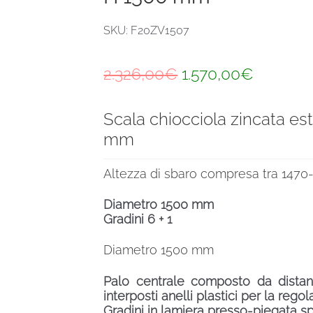
SKU: F20ZV1507
Il
Il
2.326,00
€
1.570,00
€
prezzo
prezzo
Scala chiocciola zincata e
originale
attuale
mm
era:
è:
2.326,00€.
1.570,00
Altezza di sbaro compresa tra 147
Diametro 1500 mm
Gradini 6 + 1
Diametro 1500 mm
Palo centrale composto da distanzi
interposti anelli plastici per la rego
Gradini in lamiera presso-piegata s