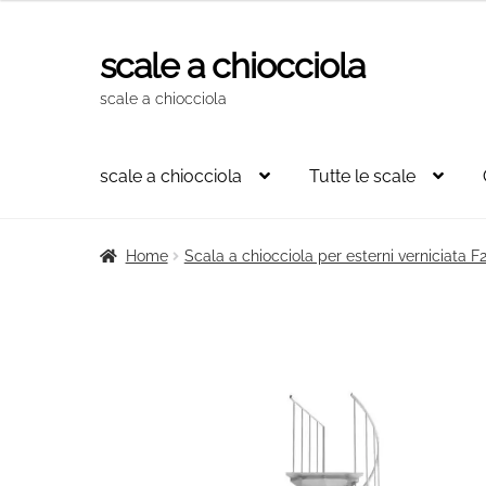
originale
attuale
era:
è:
scale a chiocciola
Vai
Vai
2.326,00€.
1.570,00€.
alla
al
scale a chiocciola
navigazione
contenuto
scale a chiocciola
Tutte le scale
Home
Scala a chiocciola per esterni verniciata 