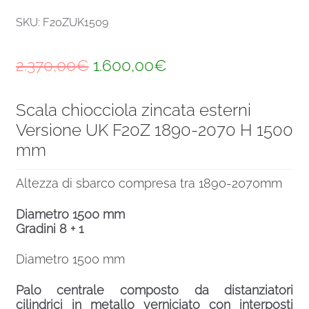
SKU: F20ZUK1509
Il
Il
2.370,00
€
1.600,00
€
prezzo
prezzo
Scala chiocciola zincata esterni
originale
attuale
Versione UK F20Z 1890-2070 H 1500
era:
è:
mm
2.370,00€.
1.600,00€.
Altezza di sbarco compresa tra 1890-2070mm
Diametro 1500 mm
Gradini 8 + 1
Diametro 1500 mm
Palo centrale composto da distanziatori
cilindrici in metallo verniciato con interposti