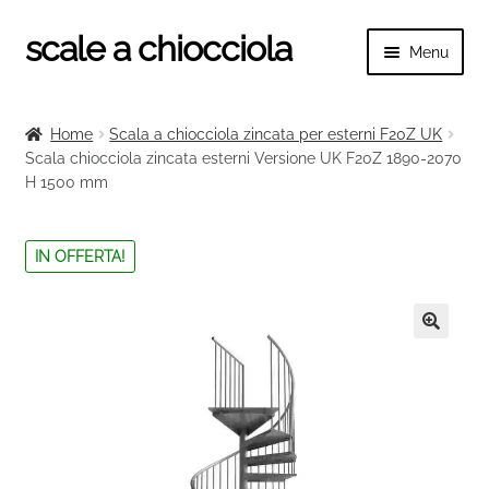
scale a chiocciola
Vai
Vai
Menu
alla
al
navigazione
contenuto
Espand
scale a chiocciola
il
Home
Scala a chiocciola zincata per esterni F20Z UK
menu
Espand
Scala chiocciola zincata esterni Versione UK F20Z 1890-2070
Tutte le scale
child
H 1500 mm
il
menu
Espand
Categorie scale
child
il
IN OFFERTA!
menu
Espand
Ringhiere e balaustre
child
il
menu
🔍
child