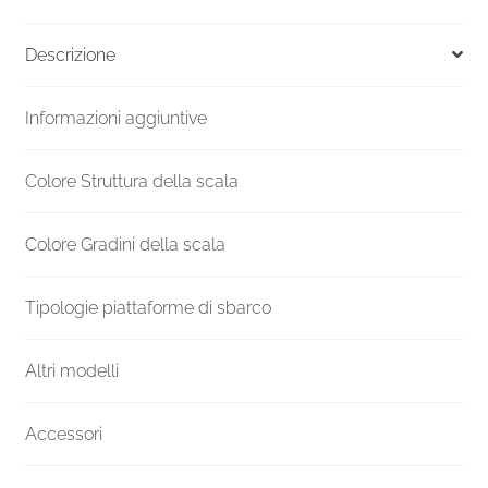
Versione
UK
Descrizione
F20Z
1890-
Informazioni aggiuntive
2070
H
1500
Colore Struttura della scala
mm
quantità
Colore Gradini della scala
Tipologie piattaforme di sbarco
Altri modelli
Accessori