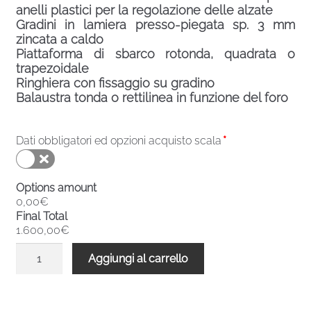
anelli plastici per la regolazione delle alzate
Gradini in lamiera presso-piegata sp. 3 mm
zincata a caldo
Piattaforma di sbarco rotonda, quadrata o
trapezoidale
Ringhiera con fissaggio su gradino
Balaustra tonda o rettilinea in funzione del foro
Dati obbligatori ed opzioni acquisto scala
*
Options amount
0,00€
Final Total
1.600,00€
Scala
Aggiungi al carrello
chiocciola
zincata
esterni