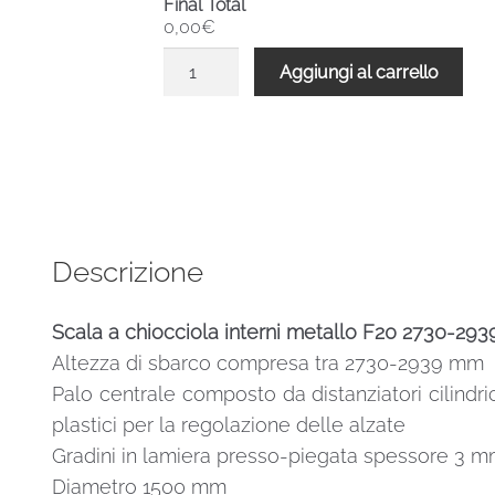
Final Total
0,00€
Scala
Aggiungi al carrello
a
chiocciola
interni
metallo
F20
2730-
2939
Descrizione
H
1500
Scala a chiocciola interni metallo F20 2730-2
mm
Altezza di sbarco compresa tra 2730-2939 mm
UK
standard
Palo centrale composto da distanziatori cilindric
quantità
plastici per la regolazione delle alzate
Gradini in lamiera presso-piegata spessore 3 m
Diametro 1500 mm