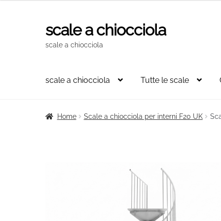
originale
attuale
era:
è:
scale a chiocciola
Vai
Vai
2.784,00€.
1.879,00€.
alla
al
scale a chiocciola
navigazione
contenuto
scale a chiocciola
Tutte le scale
Home
Scale a chiocciola per interni F20 UK
Sca