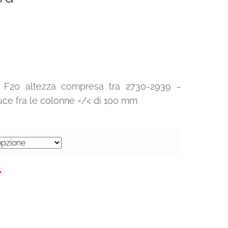
lo F20 altezza compresa tra 2730-2939 –
ce fra le colonne =/< di 100 mm
0€.
*