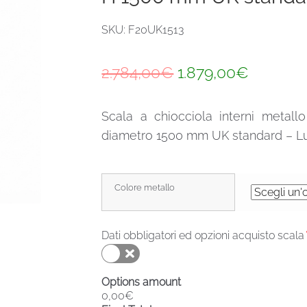
SKU: F20UK1513
Il
Il
2.784,00
€
1.879,00
€
prezzo
prezzo
Scala a chiocciola interni metal
originale
attuale
diametro 1500 mm UK standard – Lu
era:
è:
2.784,00€.
1.879,0
Colore metallo
Dati obbligatori ed opzioni acquisto scala
Options amount
0,00€