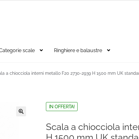
Categorie scale
Ringhiere e balaustre
la a chiocciola interni metallo F20 2730-2939 H 1500 mm UK standa
IN OFFERTA!
🔍
Scala a chiocciola int
H 1500 mm UK standa