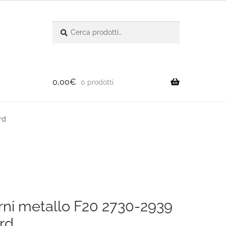
Cerca:
Cerca
0,00
€
0 prodotti
rd
erni metallo F20 2730-2939
rd