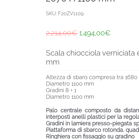
SKU: F20ZV1109
Il
Il
2.214,00
€
1.494,00
€
prezzo
prezzo
Scala chiocciola verniciat
originale
attuale
mm
era:
è:
2.214,00€.
1.494,00
Altezza di sbaro compresa tra 168
Diametro 1100 mm
Gradini 8 + 1
Diametro 1100 mm
Palo centrale composto da distanzi
interposti anelli plastici per la rego
Gradini in lamiera presso-piegata s
Piattaforma di sbarco rotonda, quad
Ringhiera con fissaggio su gradino