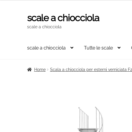
originale
attuale
era:
è:
scale a chiocciola
Vai
Vai
2.214,00€.
1.494,00€.
alla
al
scale a chiocciola
navigazione
contenuto
scale a chiocciola
Tutte le scale
Home
Scala a chiocciola per esterni verniciata 