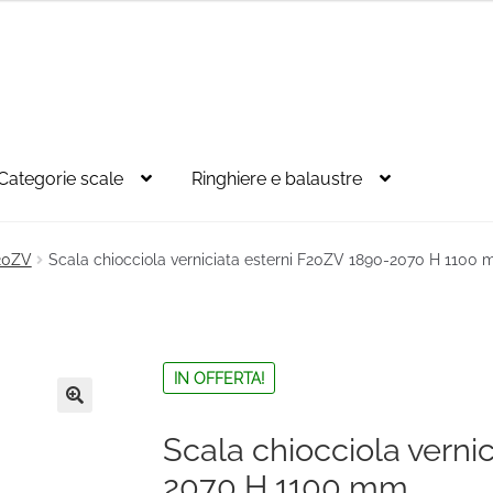
Categorie scale
Ringhiere e balaustre
F20ZV
Scala chiocciola verniciata esterni F20ZV 1890-2070 H 1100
IN OFFERTA!
🔍
Scala chiocciola verni
2070 H 1100 mm