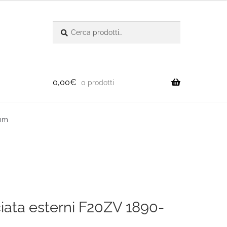
Cerca:
Cerca
0,00
€
0 prodotti
 mm
ciata esterni F20ZV 1890-