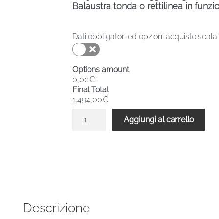
Balaustra tonda o rettilinea in funzi
Dati obbligatori ed opzioni acquisto scala
Options amount
0,00€
Final Total
1.494,00€
Scala
Aggiungi al carrello
chiocciola
verniciata
esterni
F20ZV
1890-
2070
H
Descrizione
1100