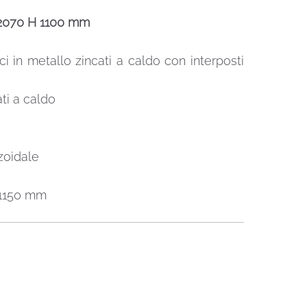
0-2070 H 1100 mm
ci in metallo zincati a caldo con interposti
ti a caldo
zoidale
o 1150 mm