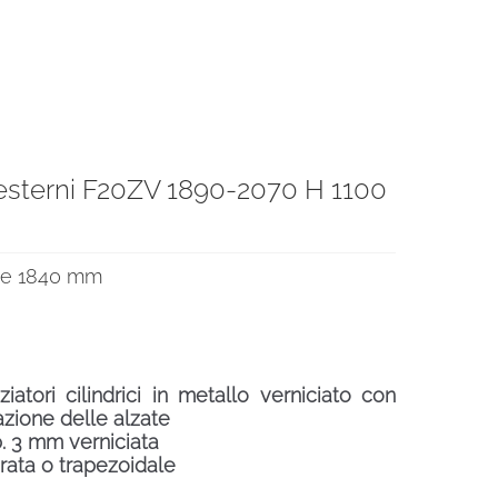
a esterni F20ZV 1890-2070 H 1100
€.
0 e 1840 mm
atori cilindrici in metallo verniciato con
lazione delle alzate
p. 3 mm verniciata
rata o trapezoidale