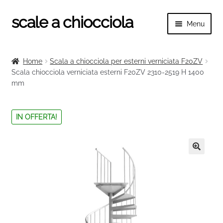
scale a chiocciola
Vai
Vai
Menu
alla
al
navigazione
contenuto
Espand
scale a chiocciola
il
Home
Scala a chiocciola per esterni verniciata F20ZV
menu
Espand
Scala chiocciola verniciata esterni F20ZV 2310-2519 H 1400
Tutte le scale
child
mm
il
menu
Espand
Categorie scale
child
il
IN OFFERTA!
menu
Espand
Ringhiere e balaustre
child
il
menu
🔍
child