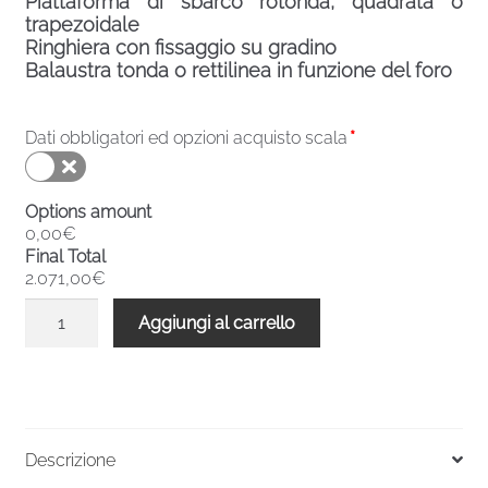
Piattaforma di sbarco rotonda, quadrata o
trapezoidale
Ringhiera con fissaggio su gradino
Balaustra tonda o rettilinea in funzione del foro
Dati obbligatori ed opzioni acquisto scala
*
Options amount
0,00€
Final Total
2.071,00€
Scala
Aggiungi al carrello
chiocciola
verniciata
esterni
F20ZV
2310-
Descrizione
2519