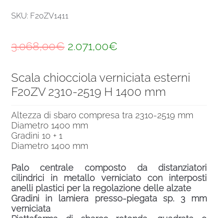
SKU: F20ZV1411
Il
Il
3.068,00
€
2.071,00
€
prezzo
prezzo
Scala chiocciola verniciata esterni
originale
attuale
F20ZV 2310-2519 H 1400 mm
era:
è:
3.068,00€.
2.071,00€.
Altezza di sbaro compresa tra 2310-2519 mm
Diametro 1400 mm
Gradini 10 + 1
Diametro 1400 mm
Palo centrale composto da distanziatori
cilindrici in metallo verniciato con interposti
anelli plastici per la regolazione delle alzate
Gradini in lamiera presso-piegata sp. 3 mm
verniciata