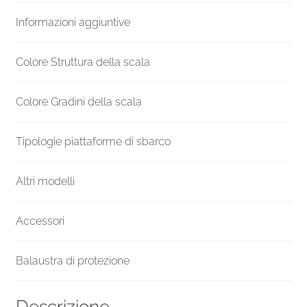
H
Informazioni aggiuntive
1400
mm
quantità
Colore Struttura della scala
Colore Gradini della scala
Tipologie piattaforme di sbarco
Altri modelli
Accessori
Balaustra di protezione
Descrizione