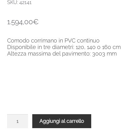
SKU: 42141
1.594,00
€
Comodo corrimano in PVC continuo
Disponibile in tre diametri: 120, 140 o 160 cm
Altezza massima del pavimento: 3003 mm
Scale
Aggiungi al carrello
a
chiocciola