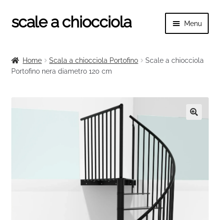
scale a chiocciola
Vai
Vai
Menu
alla
al
navigazione
contenuto
Espand
scale a chiocciola
il
Home
Scala a chiocciola Portofino
Scale a chiocciola
menu
Espand
Portofino nera diametro 120 cm
Tutte le scale
child
il
menu
Espand
Categorie scale
child
il
menu
Espand
Ringhiere e balaustre
🔍
child
il
menu
child