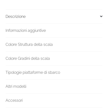
Portofino
nera
diametro
Descrizione
120
cm
Informazioni aggiuntive
quantità
Colore Struttura della scala
Colore Gradini della scala
Tipologie piattaforme di sbarco
Altri modelli
Accessori