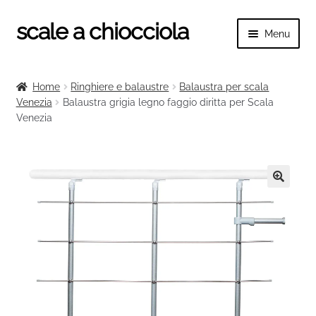
scale a chiocciola
Vai
Vai
Menu
alla
al
navigazione
contenuto
Espand
scale a chiocciola
il
Home
Ringhiere e balaustre
Balaustra per scala
menu
Espand
Venezia
Balaustra grigia legno faggio diritta per Scala
Tutte le scale
child
Venezia
il
menu
Espand
Categorie scale
child
il
menu
Espand
Ringhiere e balaustre
child
il
🔍
menu
child