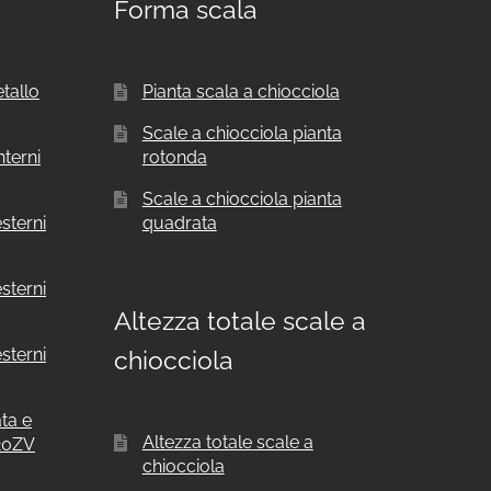
Forma scala
etallo
Pianta scala a chiocciola
Scale a chiocciola pianta
nterni
rotonda
Scale a chiocciola pianta
sterni
quadrata
sterni
Altezza totale scale a
sterni
chiocciola
ata e
Altezza totale scale a
F20ZV
chiocciola