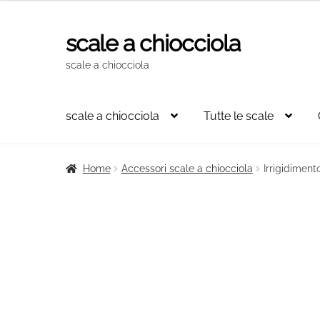
originale
attuale
era:
è:
scale a chiocciola
Vai
Vai
38,00€.
34,20€.
alla
al
scale a chiocciola
navigazione
contenuto
scale a chiocciola
Tutte le scale
Home
Accessori scale a chiocciola
Irrigidimen