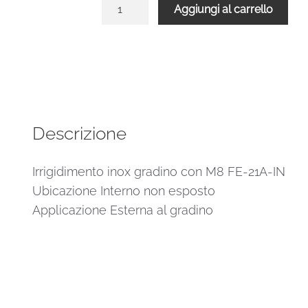
Irrigidimento
Aggiungi al carrello
inox
gradino
con
M8
FE-
21A-
IN
Descrizione
quantità
Irrigidimento inox gradino con M8 FE-21A-IN
Ubicazione Interno non esposto
Applicazione Esterna al gradino