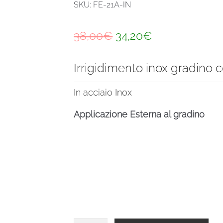
SKU: FE-21A-IN
Il
Il
38,00
€
34,20
€
prezzo
prezzo
Irrigidimento inox gradino
originale
attuale
era:
è:
In acciaio Inox
38,00€.
34,20€.
Applicazione Esterna al gradino