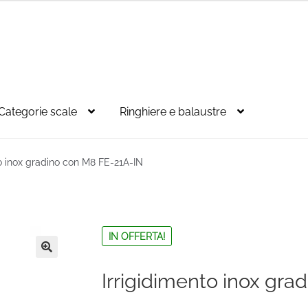
Categorie scale
Ringhiere e balaustre
to inox gradino con M8 FE-21A-IN
IN OFFERTA!
🔍
Irrigidimento inox gr