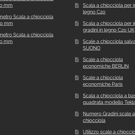
00 mm
Scala a chiocciola per in
legno C20
metro Scala a chiocciola
00 mm
Scala a chiocciola per i
gradini in legno C20 UK
metro Scala a chiocciola
00 mm
Scale a chiocciola salv
SUONO
Scale a chiocciola
economiche BERLIN
Scale a chiocciola
economiche Paris
Scala a chiocciola a ba
quadrata modello Tekl
Numero Gradini scale 
chiocciola
Utilizzo scale a chiocci