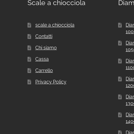
Scale a chiocciola
Diam
scale a chiocciola
Dia
10
Contatti
Dia
Chi siamo
10
Cassa
Dia
11
Carrello
Dia
Privacy Policy
12
Dia
13
Dia
14
Dia