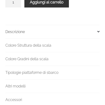
Aggiungi al carrello
montante
a
terra
MV-
14A-
Descrizione
ZB
quantità
Colore Struttura della scala
Colore Gradini della scala
Tipologie piattaforme di sbarco
Altri modelli
Accessori