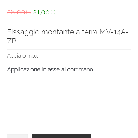
Il
Il
28,00
€
21,00
€
prezzo
prezzo
Fissaggio montante a terra MV-14A-
originale
attuale
ZB
era:
è:
28,00€.
21,00€.
Acciaio Inox
Applicazione In asse al corrimano
Fissaggio