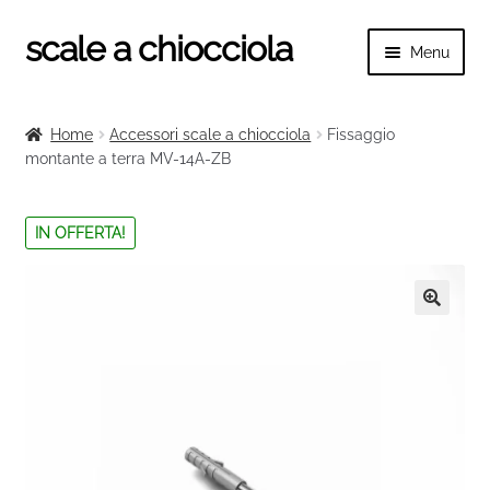
scale a chiocciola
Vai
Vai
Menu
alla
al
navigazione
contenuto
Espand
scale a chiocciola
il
Home
Accessori scale a chiocciola
Fissaggio
menu
Espand
montante a terra MV-14A-ZB
Tutte le scale
child
il
menu
Espand
Categorie scale
IN OFFERTA!
child
il
menu
Espand
Ringhiere e balaustre
child
il
menu
🔍
child