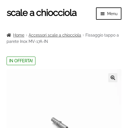
scale a chiocciola
Vai
Vai
Menu
alla
al
navigazione
contenuto
Espand
scale a chiocciola
il
Home
Accessori scale a chiocciola
Fissaggio tappo a
menu
Espand
parete Inox MV-17A-IN
Tutte le scale
child
il
menu
Espand
Categorie scale
IN OFFERTA!
child
il
menu
Espand
Ringhiere e balaustre
child
il
menu
🔍
child