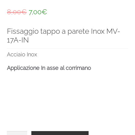
Il
Il
8,00
€
7,00
€
prezzo
prezzo
Fissaggio tappo a parete Inox MV-
originale
attuale
17A-IN
era:
è:
8,00€.
7,00€.
Acciaio Inox
Applicazione In asse al corrimano
Fissaggio