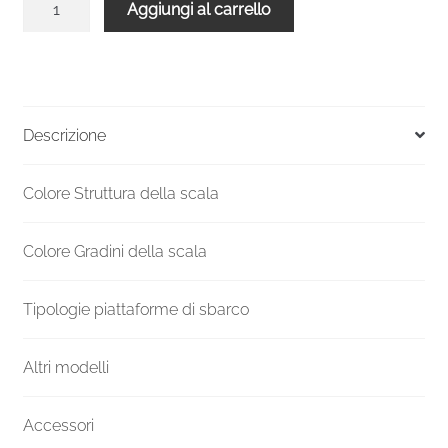
Aggiungi al carrello
tappo
a
parete
Inox
MV-
Descrizione
17A-
IN
Colore Struttura della scala
quantità
Colore Gradini della scala
Tipologie piattaforme di sbarco
Altri modelli
Accessori