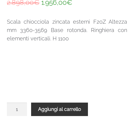
Il
Il
2.898,00
€
1.956,00
€
prezzo
prezzo
Scala chiocciola zincata esterni F20Z Altezza
originale
attuale
mm 3360-3569 Base rotonda. Ringhiera con
era:
è:
elementi verticali. H 1100
2.898,00€.
1.956,00€.
Scala
Aggiungi al carrello
chiocciola
zincata
esterni