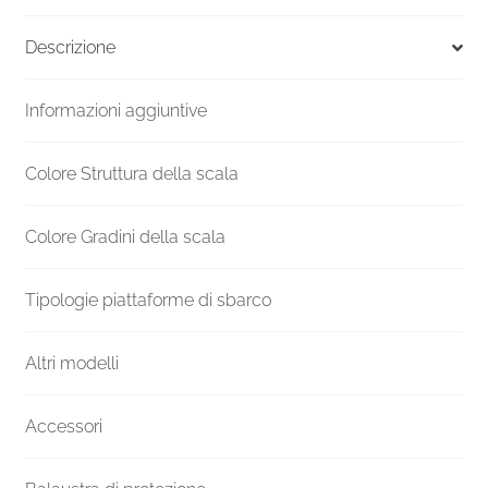
F20Z
Altezza
Descrizione
mm
3360-
Informazioni aggiuntive
3569
Ø
1100
Colore Struttura della scala
quantità
Colore Gradini della scala
Tipologie piattaforme di sbarco
Altri modelli
Accessori