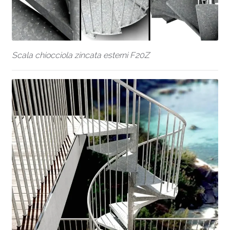
Scala chiocciola zincata esterni F20Z