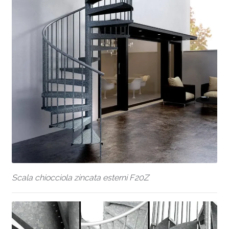
Scala chiocciola zincata esterni F20Z