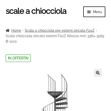
scale a chiocciola
Vai
Vai
Menu
alla
al
navigazione
contenuto
Espand
scale a chiocciola
il
Home
Scala a chiocciola per esterni zincata F20Z
menu
Espand
Scala chiocciola zincata esterni F20Z Altezza mm 3360-3569
Tutte le scale
child
Ø 1100
il
menu
Espand
Categorie scale
child
il
IN OFFERTA!
menu
Espand
Ringhiere e balaustre
child
il
menu
🔍
child