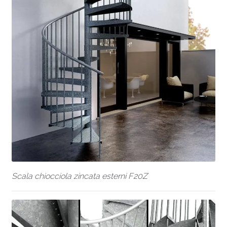
Scala chiocciola zincata esterni F20Z