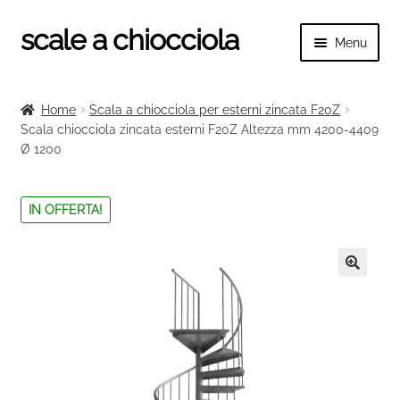
scale a chiocciola
Vai
Vai
Menu
alla
al
navigazione
contenuto
Espand
scale a chiocciola
il
Home
Scala a chiocciola per esterni zincata F20Z
menu
Espand
Scala chiocciola zincata esterni F20Z Altezza mm 4200-4409
Tutte le scale
child
Ø 1200
il
menu
Espand
Categorie scale
child
il
IN OFFERTA!
menu
Espand
Ringhiere e balaustre
child
il
menu
🔍
child