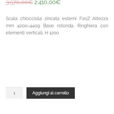
Il
Il
3.570,00
€
2.410,00
€
prezzo
prezzo
Scala chiocciola zincata esterni F20Z Altezza
originale
attuale
mm 4200-4409 Base rotonda. Ringhiera con
era:
è:
elementi verticali. H 1200
3.570,00€.
2.410,00€.
Scala
Aggiungi al carrello
chiocciola
zincata
esterni