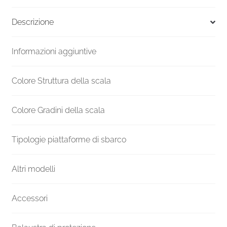
F20Z
Altezza
Descrizione
mm
4200-
Informazioni aggiuntive
4409
Ø
1200
Colore Struttura della scala
quantità
Colore Gradini della scala
Tipologie piattaforme di sbarco
Altri modelli
Accessori