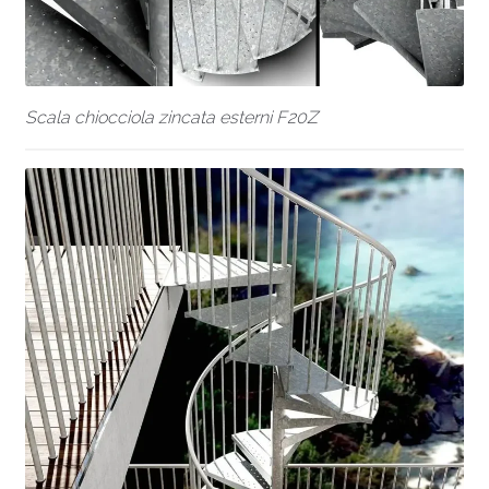
Scala chiocciola zincata esterni F20Z