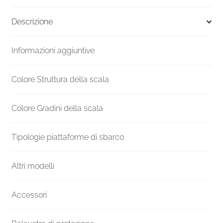
F20Z
Altezza
Descrizione
mm
4410-
Informazioni aggiuntive
4619
Ø
1400
Colore Struttura della scala
quantità
Colore Gradini della scala
Tipologie piattaforme di sbarco
Altri modelli
Accessori