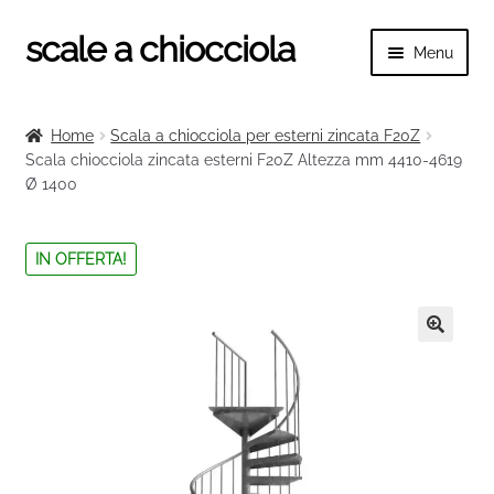
scale a chiocciola
Vai
Vai
Menu
alla
al
navigazione
contenuto
Espand
scale a chiocciola
il
Home
Scala a chiocciola per esterni zincata F20Z
menu
Espand
Scala chiocciola zincata esterni F20Z Altezza mm 4410-4619
Tutte le scale
child
Ø 1400
il
menu
Espand
Categorie scale
child
il
IN OFFERTA!
menu
Espand
Ringhiere e balaustre
child
il
menu
🔍
child