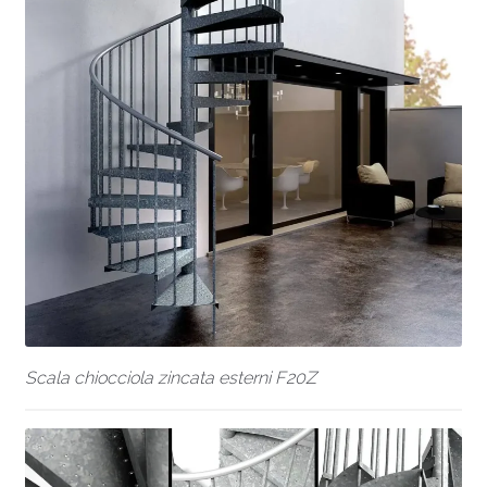
Scala chiocciola zincata esterni F20Z