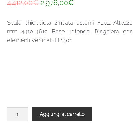
Il
Il
4.412,00
€
2.978,00
€
prezzo
prezzo
Scala chiocciola zincata esterni F20Z Altezza
originale
attuale
mm 4410-4619 Base rotonda. Ringhiera con
era:
è:
elementi verticali. H 1400
4.412,00€.
2.978,00€.
Scala
Aggiungi al carrello
chiocciola
zincata
esterni