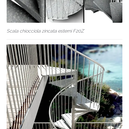
Scala chiocciola zincata esterni F20Z