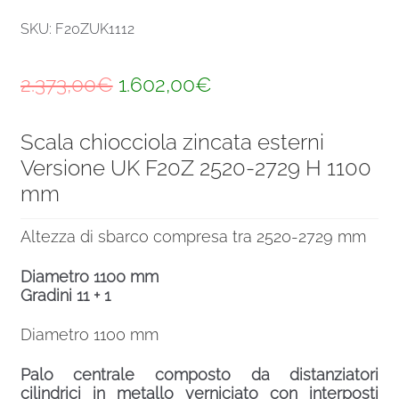
SKU: F20ZUK1112
Il
Il
2.373,00
€
1.602,00
€
prezzo
prezzo
Scala chiocciola zincata esterni
originale
attuale
Versione UK F20Z 2520-2729 H 1100
era:
è:
mm
2.373,00€.
1.602,00€.
Altezza di sbarco compresa tra 2520-2729 mm
Diametro 1100 mm
Gradini 11 + 1
Diametro 1100 mm
Palo centrale composto da distanziatori
cilindrici in metallo verniciato con interposti