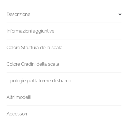
Versione
UK
Descrizione
20Z
2520-
Informazioni aggiuntive
2729
H
1100
Colore Struttura della scala
mm
quantità
Colore Gradini della scala
Tipologie piattaforme di sbarco
Altri modelli
Accessori