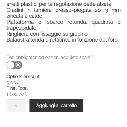
anelli plastici per la regolazione delle alzate
Gradini in lamiera presso-piegata sp. 3 mm
zincata a caldo
Piattaforma di sbarco rotonda, quadrata o
trapezoidale
Ringhiera con fissaggio su gradino
Balaustra tonda o rettilinea in funzione del foro
Dati obbligatori ed opzioni acquisto scala
*
Options amount
0,00€
Final Total
1.602,00€
Scala
Aggiungi al carrello
chiocciola
zincata
esterni