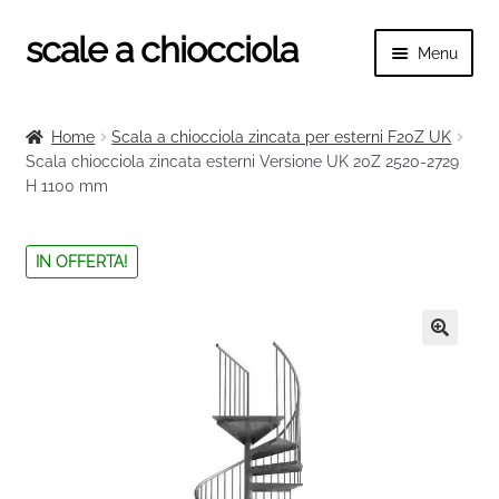
scale a chiocciola
Vai
Vai
Menu
alla
al
navigazione
contenuto
Espand
scale a chiocciola
il
Home
Scala a chiocciola zincata per esterni F20Z UK
menu
Espand
Scala chiocciola zincata esterni Versione UK 20Z 2520-2729
Tutte le scale
child
H 1100 mm
il
menu
Espand
Categorie scale
child
il
IN OFFERTA!
menu
Espand
Ringhiere e balaustre
child
il
menu
🔍
child