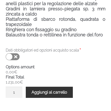
anelli plastici per la regolazione delle alzate
Gradini in lamiera presso-piegata sp. 3 mm
zincata a caldo
Piattaforma di sbarco rotonda, quadrata o
trapezoidale
Ringhiera con fissaggio su gradino
Balaustra tonda o rettilinea in funzione del foro
Dati obbligatori ed opzioni acquisto scala
*
Options amount
0,00€
Final Total
1.231,00€
Scala
Aggiungi al carrello
chiocciola
zincata
esterni