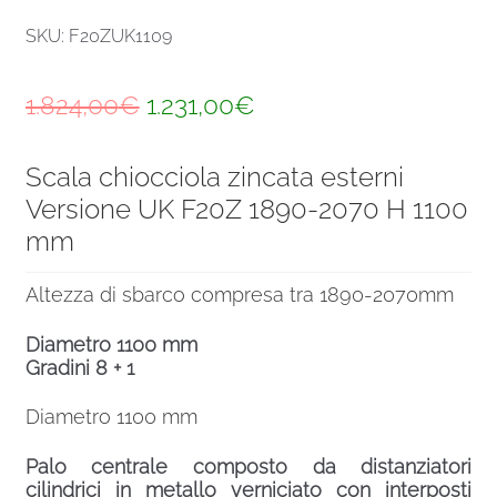
SKU: F20ZUK1109
Il
Il
1.824,00
€
1.231,00
€
prezzo
prezzo
Scala chiocciola zincata esterni
originale
attuale
Versione UK F20Z 1890-2070 H 1100
era:
è:
mm
1.824,00€.
1.231,00€.
Altezza di sbarco compresa tra 1890-2070mm
Diametro 1100 mm
Gradini 8 + 1
Diametro 1100 mm
Palo centrale composto da distanziatori
cilindrici in metallo verniciato con interposti