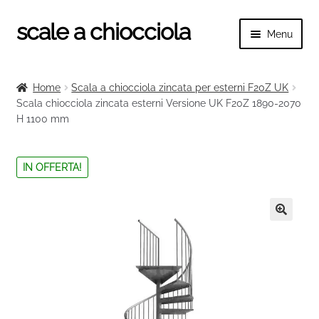
scale a chiocciola
Vai
Vai
Menu
alla
al
navigazione
contenuto
Espand
scale a chiocciola
il
Home
Scala a chiocciola zincata per esterni F20Z UK
menu
Espand
Scala chiocciola zincata esterni Versione UK F20Z 1890-2070
Tutte le scale
child
H 1100 mm
il
menu
Espand
Categorie scale
child
il
IN OFFERTA!
menu
Espand
Ringhiere e balaustre
child
il
menu
🔍
child