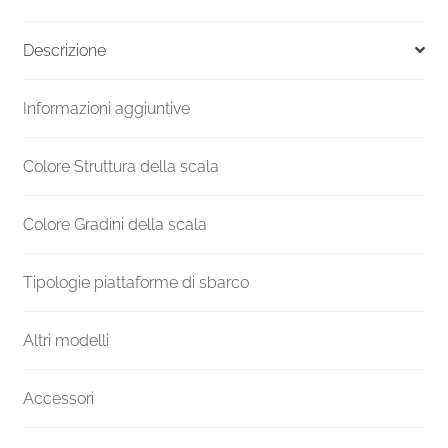
Versione
UK
Descrizione
F20Z
1890-
Informazioni aggiuntive
2070
H
1100
Colore Struttura della scala
mm
quantità
Colore Gradini della scala
Tipologie piattaforme di sbarco
Altri modelli
Accessori