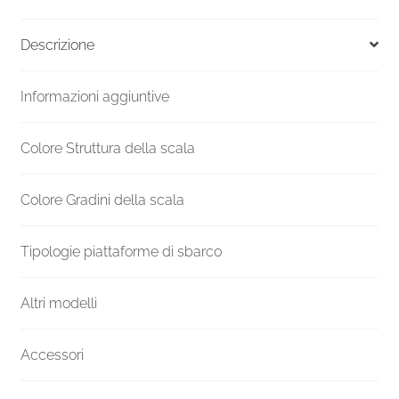
F20Z
Versione
Descrizione
UK
4200-
Informazioni aggiuntive
4409
H
1300
Colore Struttura della scala
mm
quantità
Colore Gradini della scala
Tipologie piattaforme di sbarco
Altri modelli
Accessori