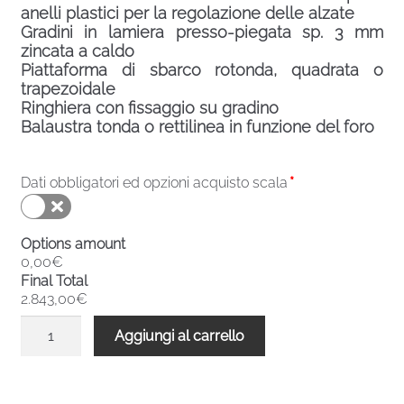
anelli plastici per la regolazione delle alzate
Gradini in lamiera presso-piegata sp. 3 mm
zincata a caldo
Piattaforma di sbarco rotonda, quadrata o
trapezoidale
Ringhiera con fissaggio su gradino
Balaustra tonda o rettilinea in funzione del foro
Dati obbligatori ed opzioni acquisto scala
*
Options amount
0,00€
Final Total
2.843,00€
Scala
Aggiungi al carrello
chiocciola
zincata
esterni