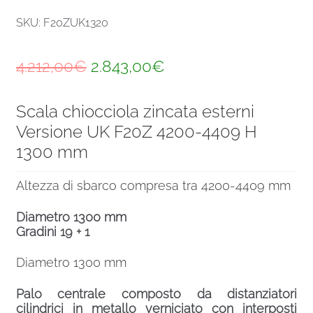
SKU: F20ZUK1320
Il
Il
4.212,00
€
2.843,00
€
prezzo
prezzo
Scala chiocciola zincata esterni
originale
attuale
Versione UK F20Z 4200-4409 H
era:
è:
1300 mm
4.212,00€.
2.843,00€.
Altezza di sbarco compresa tra 4200-4409 mm
Diametro 1300 mm
Gradini 19 + 1
Diametro 1300 mm
Palo centrale composto da distanziatori
cilindrici in metallo verniciato con interposti