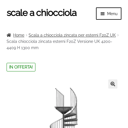
scale a chiocciola
Vai
Vai
Menu
alla
al
navigazione
contenuto
Espand
scale a chiocciola
il
Home
Scala a chiocciola zincata per esterni F20Z UK
menu
Espand
Scala chiocciola zincata esterni F20Z Versione UK 4200-
Tutte le scale
child
4409 H 1300 mm
il
menu
Espand
Categorie scale
child
il
IN OFFERTA!
menu
Espand
Ringhiere e balaustre
child
il
menu
🔍
child