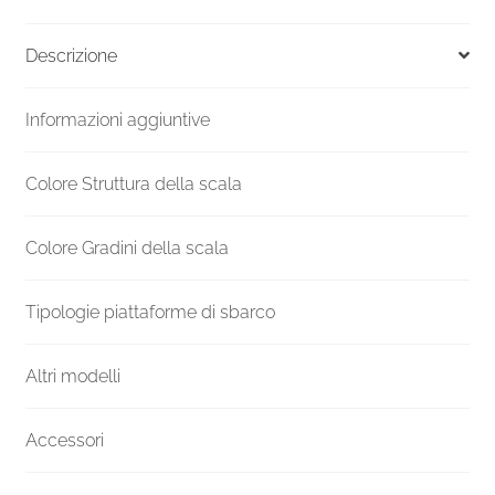
Versione
UK
Descrizione
F20Z
3150-
Informazioni aggiuntive
3359
H
1400
Colore Struttura della scala
mm
quantità
Colore Gradini della scala
Tipologie piattaforme di sbarco
Altri modelli
Accessori