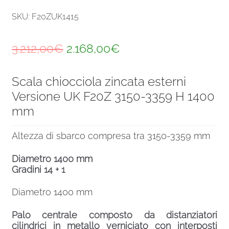
SKU: F20ZUK1415
Il
Il
3.212,00
€
2.168,00
€
prezzo
prezzo
Scala chiocciola zincata esterni
originale
attuale
Versione UK F20Z 3150-3359 H 1400
era:
è:
mm
3.212,00€.
2.168,00€.
Altezza di sbarco compresa tra 3150-3359 mm
Diametro 1400 mm
Gradini 14 + 1
Diametro 1400 mm
Palo centrale composto da distanziatori
cilindrici in metallo verniciato con interposti