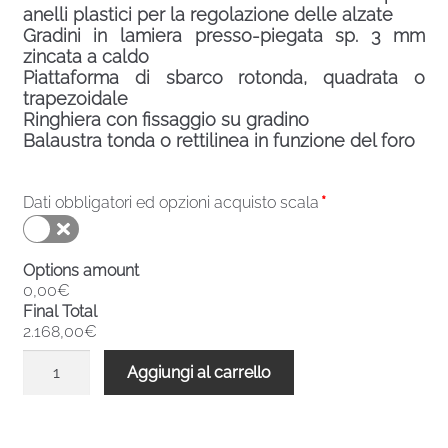
anelli plastici per la regolazione delle alzate
Gradini in lamiera presso-piegata sp. 3 mm
zincata a caldo
Piattaforma di sbarco rotonda, quadrata o
trapezoidale
Ringhiera con fissaggio su gradino
Balaustra tonda o rettilinea in funzione del foro
Dati obbligatori ed opzioni acquisto scala
*
Options amount
0,00€
Final Total
2.168,00€
Scala
Aggiungi al carrello
chiocciola
zincata
esterni