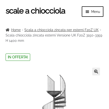
scale a chiocciola
Vai
Vai
Menu
alla
al
navigazione
contenuto
Espand
scale a chiocciola
il
Home
Scala a chiocciola zincata per esterni F20Z UK
menu
Espand
Scala chiocciola zincata esterni Versione UK F20Z 3150-3359
Tutte le scale
child
H 1400 mm
il
menu
Espand
Categorie scale
child
il
IN OFFERTA!
menu
Espand
Ringhiere e balaustre
child
il
menu
🔍
child