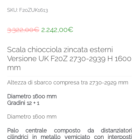
SKU: F20ZUK1613
Il
Il
3.322,00
€
2.242,00
€
prezzo
prezzo
Scala chiocciola zincata esterni
originale
attuale
Versione UK F20Z 2730-2939 H 1600
era:
è:
mm
3.322,00€.
2.242,00€.
Altezza di sbarco compresa tra 2730-2929 mm
Diametro 1600 mm
Gradini 12 + 1
Diametro 1600 mm
Palo centrale composto da distanziatori
cilindrici in metallo verniciato con interposti