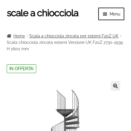
scale a chiocciola
Vai
Vai
Menu
alla
al
navigazione
contenuto
Espand
scale a chiocciola
il
Home
Scala a chiocciola zincata per esterni F20Z UK
menu
Espand
Scala chiocciola zincata esterni Versione UK F20Z 2730-2939
Tutte le scale
child
H 1600 mm
il
menu
Espand
Categorie scale
child
il
IN OFFERTA!
menu
Espand
Ringhiere e balaustre
child
il
menu
🔍
child