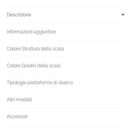
Versione
UK
Descrizione
F20Z
2730-
Informazioni aggiuntive
2939
H
1600
Colore Struttura della scala
mm
quantità
Colore Gradini della scala
Tipologie piattaforme di sbarco
Altri modelli
Accessori