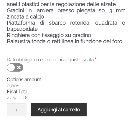
anelli plastici per la regolazione delle alzate
Gradini in lamiera presso-piegata sp. 3 mm
zincata a caldo
Piattaforma di sbarco rotonda, quadrata o
trapezoidale
Ringhiera con fissaggio su gradino
Balaustra tonda o rettilinea in funzione del foro
Dati obbligatori ed opzioni acquisto scala
*
Options amount
0,00€
Final Total
2.242,00€
Scala
Aggiungi al carrello
chiocciola
zincata
esterni