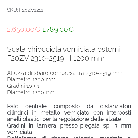
SKU: F20ZV1211
Il
Il
2.650,00
€
1.789,00
€
prezzo
prezzo
Scala chiocciola verniciata esterni
originale
attuale
F20ZV 2310-2519 H 1200 mm
era:
è:
2.650,00€.
1.789,00€.
Altezza di sbaro compresa tra 2310-2519 mm
Diametro 1200 mm
Gradini 10 + 1
Diametro 1200 mm
Palo centrale composto da distanziatori
cilindrici in metallo verniciato con interposti
anelli plastici per la regolazione delle alzate
Gradini in lamiera presso-piegata sp. 3 mm
verniciata