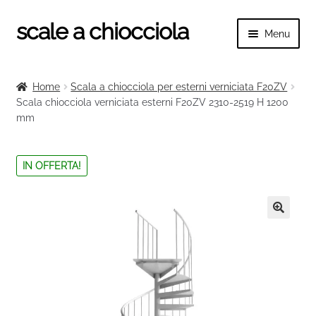
scale a chiocciola
Vai
Vai
Menu
alla
al
navigazione
contenuto
Espand
scale a chiocciola
il
Home
Scala a chiocciola per esterni verniciata F20ZV
menu
Espand
Scala chiocciola verniciata esterni F20ZV 2310-2519 H 1200
Tutte le scale
child
mm
il
menu
Espand
Categorie scale
child
il
IN OFFERTA!
menu
Espand
Ringhiere e balaustre
child
il
menu
🔍
child