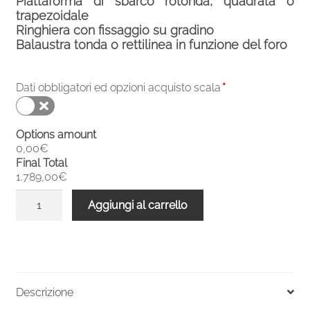
Piattaforma di sbarco rotonda, quadrata o
trapezoidale
Ringhiera con fissaggio su gradino
Balaustra tonda o rettilinea in funzione del foro
Dati obbligatori ed opzioni acquisto scala
*
Options amount
0,00€
Final Total
1.789,00€
Scala
Aggiungi al carrello
chiocciola
verniciata
esterni
F20ZV
2310-
Descrizione
2519