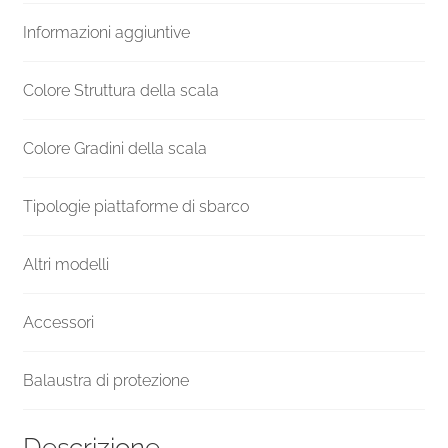
H
Informazioni aggiuntive
1200
mm
quantità
Colore Struttura della scala
Colore Gradini della scala
Tipologie piattaforme di sbarco
Altri modelli
Accessori
Balaustra di protezione
Descrizione