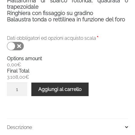
Piattaforma di sbarco rotonda, quadrata o
trapezoidale
Ringhiera con fissaggio su gradino
Balaustra tonda o rettilinea in funzione del foro
Dati obbligatori ed opzioni acquisto scala
*
Options amount
0,00€
Final Total
3.108,00€
Scala
Aggiungi al carrello
chiocciola
verniciata
esterni
F20ZV
3570-
Descrizione
3779