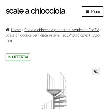
scale a chiocciola
Vai
Vai
Menu
alla
al
navigazione
contenuto
Espand
scale a chiocciola
il
Home
Scala a chiocciola per esterni verniciata F20ZV
menu
Espand
Scala chiocciola verniciata esterni F20ZV 3570-3779 H 1300
Tutte le scale
child
mm
il
menu
Espand
Categorie scale
child
il
IN OFFERTA!
menu
Espand
Ringhiere e balaustre
child
il
menu
🔍
child