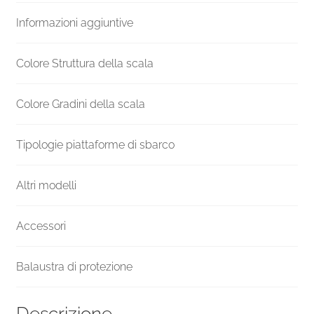
H
Informazioni aggiuntive
1300
mm
quantità
Colore Struttura della scala
Colore Gradini della scala
Tipologie piattaforme di sbarco
Altri modelli
Accessori
Balaustra di protezione
Descrizione