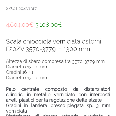
SKU: F20ZV1317
Il
Il
4.604,00
€
3.108,00
€
prezzo
prezzo
Scala chiocciola verniciata esterni
originale
attuale
F20ZV 3570-3779 H 1300 mm
era:
è:
4.604,00€.
3.108,00€.
Altezza di sbaro compresa tra 3570-3779 mm
Diametro 1300 mm
Gradini 16 + 1
Diametro 1300 mm
Palo centrale composto da distanziatori
cilindrici in metallo verniciato con interposti
anelli plastici per la regolazione delle alzate
Gradini in lamiera presso-piegata sp. 3 mm
verniciata