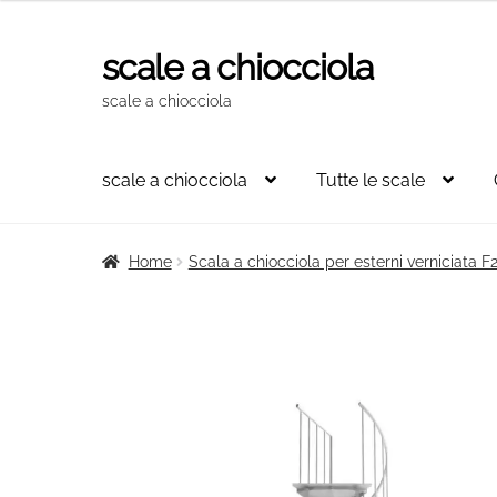
originale
attuale
era:
è:
scale a chiocciola
Vai
Vai
5.628,00€.
3.799,00€.
alla
al
scale a chiocciola
navigazione
contenuto
scale a chiocciola
Tutte le scale
Home
Scala a chiocciola per esterni verniciata 