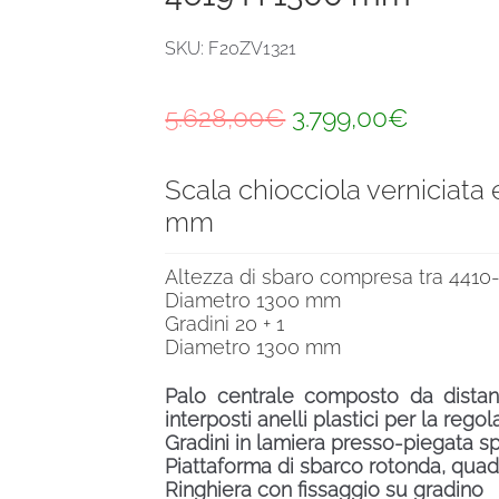
SKU: F20ZV1321
Il
Il
5.628,00
€
3.799,00
€
prezzo
prezzo
Scala chiocciola verniciat
originale
attuale
mm
era:
è:
5.628,00€.
3.799,0
Altezza di sbaro compresa tra 441
Diametro 1300 mm
Gradini 20 + 1
Diametro 1300 mm
Palo centrale composto da distanzi
interposti anelli plastici per la rego
Gradini in lamiera presso-piegata s
Piattaforma di sbarco rotonda, quad
Ringhiera con fissaggio su gradino