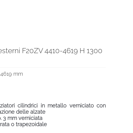
a esterni F20ZV 4410-4619 H 1300
0€.
0-4619 mm
atori cilindrici in metallo verniciato con
lazione delle alzate
p. 3 mm verniciata
rata o trapezoidale