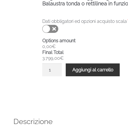
Balaustra tonda o rettilinea in funzi
Dati obbligatori ed opzioni acquisto scala
Options amount
0,00€
Final Total
3.799,00€
Scala
Aggiungi al carrello
chiocciola
verniciata
esterni
F20ZV
4410-
4619
H
Descrizione
1300