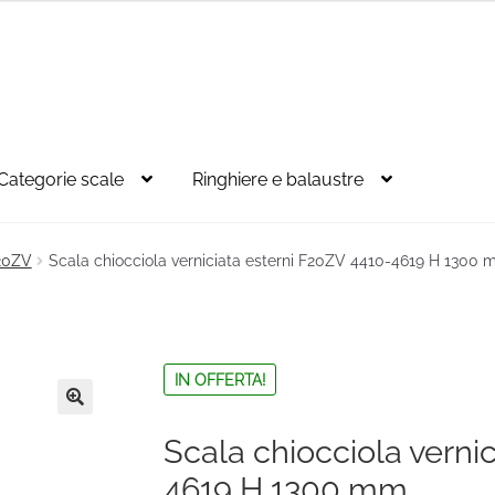
Categorie scale
Ringhiere e balaustre
F20ZV
Scala chiocciola verniciata esterni F20ZV 4410-4619 H 1300
IN OFFERTA!
🔍
Scala chiocciola verni
4619 H 1300 mm