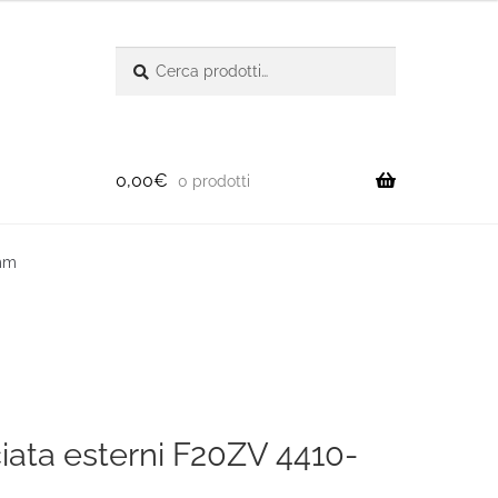
Cerca:
Cerca
0,00
€
0 prodotti
 mm
ciata esterni F20ZV 4410-