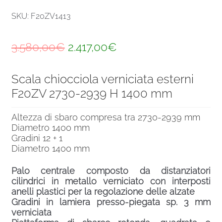
SKU: F20ZV1413
Il
Il
3.580,00
€
2.417,00
€
prezzo
prezzo
Scala chiocciola verniciata esterni
originale
attuale
F20ZV 2730-2939 H 1400 mm
era:
è:
3.580,00€.
2.417,00€.
Altezza di sbaro compresa tra 2730-2939 mm
Diametro 1400 mm
Gradini 12 + 1
Diametro 1400 mm
Palo centrale composto da distanziatori
cilindrici in metallo verniciato con interposti
anelli plastici per la regolazione delle alzate
Gradini in lamiera presso-piegata sp. 3 mm
verniciata