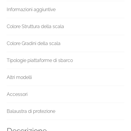
H
Informazioni aggiuntive
1400
mm
quantità
Colore Struttura della scala
Colore Gradini della scala
Tipologie piattaforme di sbarco
Altri modelli
Accessori
Balaustra di protezione
Descrizione