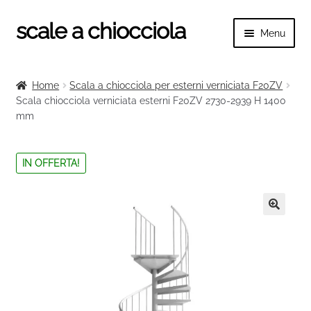
scale a chiocciola
Vai
Vai
Menu
alla
al
navigazione
contenuto
Espand
scale a chiocciola
il
Home
Scala a chiocciola per esterni verniciata F20ZV
menu
Espand
Scala chiocciola verniciata esterni F20ZV 2730-2939 H 1400
Tutte le scale
child
mm
il
menu
Espand
Categorie scale
child
il
IN OFFERTA!
menu
Espand
Ringhiere e balaustre
child
il
menu
🔍
child