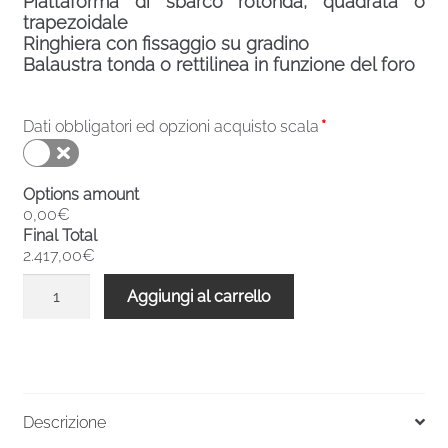
Piattaforma di sbarco rotonda, quadrata o
trapezoidale
Ringhiera con fissaggio su gradino
Balaustra tonda o rettilinea in funzione del foro
Dati obbligatori ed opzioni acquisto scala
*
Options amount
0,00€
Final Total
2.417,00€
Scala
Aggiungi al carrello
chiocciola
verniciata
esterni
F20ZV
2730-
Descrizione
2939